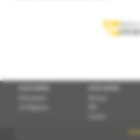
Appelez-
0770 555
ACCÈS RAPIDE
ACCÈS RAPIDE
Financement
Services
Cat Magazine
RSE
Contact
DÉTAIL
© 2024 Bergerat-Monnoyeur