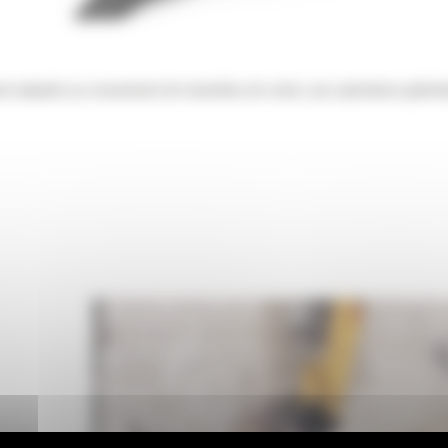
nt adaptés au creusement de tranchées de voirie, aux opérations généra