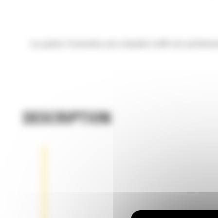
Les godets d'excavation pour minipelles Cat® sont parfaiteme
DESCRIPTION