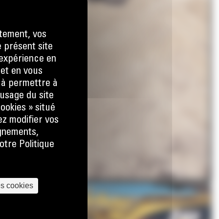
tement, vos
e présent site
e expérience en
 et en vous
) à permettre à
usage du site
ookies » situé
ez modifier vos
ignements,
otre Politique
es cookies