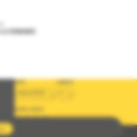
us
 LA DEMANDE
PAYS
LANGUE
BM ALGÉRIE
fr
SUIVEZ-NOUS
OUS
Politique de protection des données