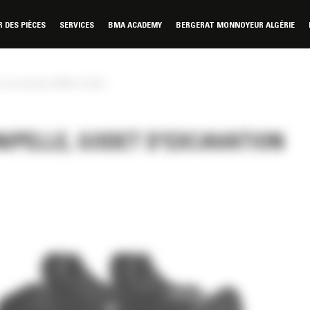
DES PIÈCES
SERVICES
BMA ACADEMY
BERGERAT MONNOYEUR ALGÉRIE
 d'excavation 600mm (24in)
NIPELLE, GODET D'EXCAVATION