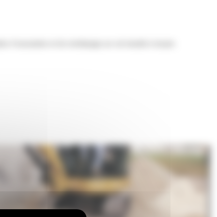
les d'excavation et de remblayage sur sol meuble à moyen.