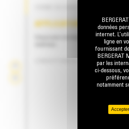
FORME DU GODET
BERGERAT M
APPLICATION
données perso
internet. L’ut
Conçus pour une large gamme d'applications
ligne en v
matériaux.
fournissant de
BERGERAT MON
CONCEPTION DU GODET
par les inter
ci-dessous, vo
préférenc
notamment sur
Accepter