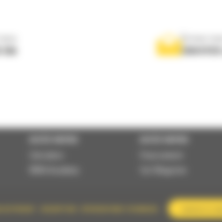
nous
Écrivez-no
 556
ENVOYER
ACCÈS RAPIDE
ACCÈS RAPIDE
Calculator
Financement
BMA Academy
Cat Magazine
S DU PRODUIT
DESCRIPTION
SPÉCIFICATIONS TECHNIQUES
CONTACTEZ-N
Politique des cookies