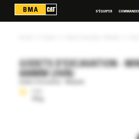
Panneau de gestion des cookies
S'ÉQUIPER
COMMANDER 
»
»
»
Accueil
Produits
Godets d'excavation - Minipelle
Godet
GODETS D'EXCAVATION - MI
600MM (24IN)
Godets d'excavation - Minipelle
Poids
79 kg