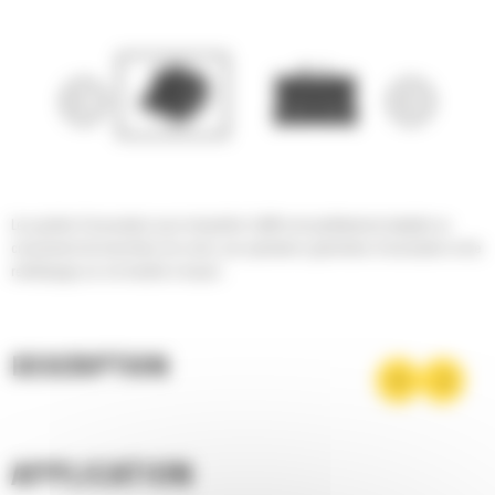
Les godets d'excavation pour minipelles Cat® sont parfaitement adaptés au
creusement de tranchées de voirie, aux opérations générales d'excavation et de
remblayage sur sol meuble à moyen.
DESCRIPTION
APPLICATION