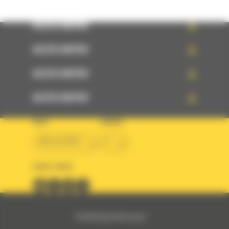
ACCÈS RAPIDE
ACCÈS RAPIDE
ACCÈS RAPIDE
ACCÈS RAPIDE
PAYS
LANGUE
BM ALGÉRIE
fr
SUIVEZ-NOUS
© 2024 Bergerat-Monnoyeur