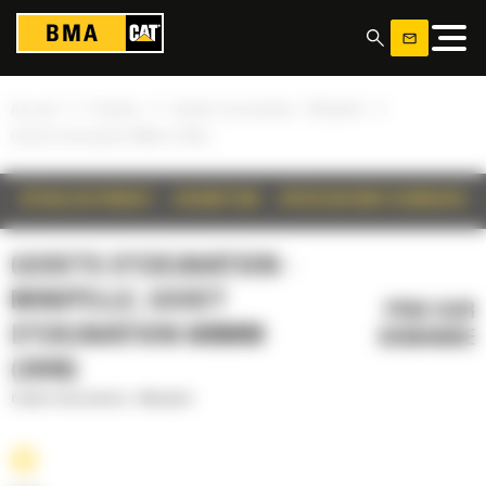
Panneau de gestion des cookies
»
»
»
Accueil
Produits
Godets d'excavation - Minipelle
Godet d'excavation 600mm (24in)
DÉTAILS DU PRODUIT
DESCRIPTION
SPÉCIFICATIONS TECHNIQUES
GODETS D'EXCAVATION -
MINIPELLE, GODET
PRIX SUR
D'EXCAVATION 600MM
DEMANDE
(24IN)
Godets d'excavation - Minipelle