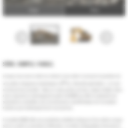
Image
Video
SÛRE. SIMPLE. FIABLE.
Lorsque nous avons invité nos clients à nous aider à concevoir la première de
®
nos pelles chargeuses hydrauliques Cat
de « Nouvelle génération », ils nous
ont donné trois priorités : faites en sorte qu'elle soit sûre, simple et fiable. Nous
avons répondu en développant la pelle Cat 6020B qui offre la simplicité et la
polyvalence souhaitées avec de précieuses caractéristiques de conception
moderne qui la démarquent de la concurrence.
Le modèle 6020B offre une excellente visibilité et dispose d'une cabine conçue
pour le confort, la sécurité et l'efficacité. Le module d'alimentation traversant et