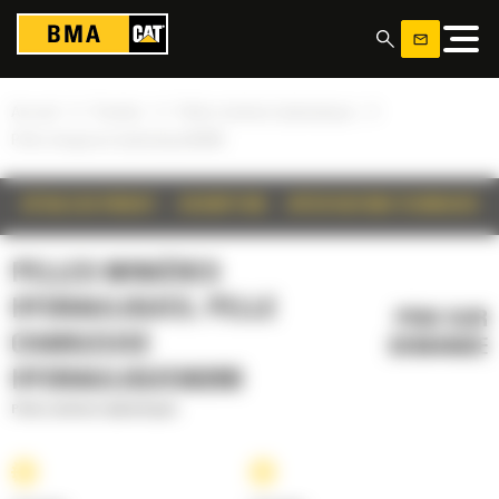
Panneau de gestion des cookies
»
»
»
Accueil
Produits
Pelles minières hydrauliques
Pelle chargeuse hydraulique6020B
DÉTAILS DU PRODUIT
DESCRIPTION
SPÉCIFICATIONS TECHNIQUES
PELLES MINIÈRES
HYDRAULIQUES, PELLE
PRIX SUR
CHARGEUSE
DEMANDE
HYDRAULIQUE6020B
Pelles minières hydrauliques