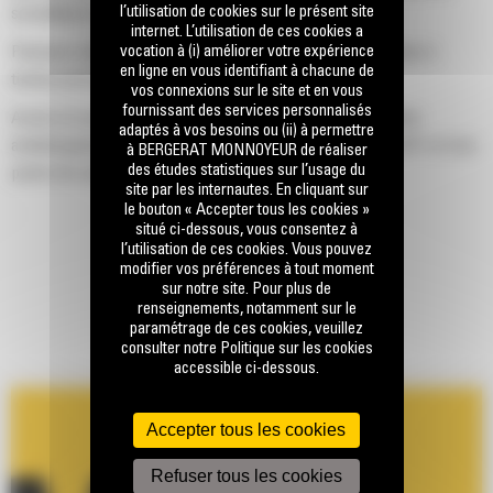
l’utilisation de cookies sur le présent site
surveillance avec caméra en option.
internet. L’utilisation de ces cookies a
Plusieurs contacteurs d'arrêt d'urgence, dont un interrupteur à
vocation à (i) améliorer votre expérience
en ligne en vous identifiant à chacune de
tirette accessible depuis le sol.
vos connexions sur le site et en vous
fournissant des services personnalisés
Accès et sortie plus sécurisés grâce à de larges passerelles
adaptés à vos besoins ou (ii) à permettre
antidérapantes, une échelle d'accès rétractable placée à 45° et trois
à BERGERAT MONNOYEUR de réaliser
des études statistiques sur l’usage du
points de sortie pour une sortie de secours rapide.
site par les internautes. En cliquant sur
le bouton « Accepter tous les cookies »
Entretien plus sécurisé grâce à un coupe-batterie verrouillable et un
situé ci-dessous, vous consentez à
contacteur de verrouillage du démarreur, ainsi qu'un accès sécurisé
l’utilisation de ces cookies. Vous pouvez
aux composants du module d'alimentation depuis la plateforme de la
modifier vos préférences à tout moment
sur notre site. Pour plus de
machine et le contrepoids.
renseignements, notamment sur le
paramétrage de ces cookies, veuillez
consulter notre Politique sur les cookies
accessible ci-dessous.
Accepter tous les cookies
Refuser tous les cookies