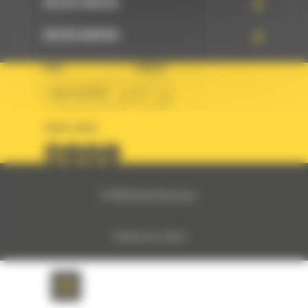
ACCÈS RAPIDE
ACCÈS RAPIDE
PAYS
LANGUE
BM ALGÉRIE
fr
SUIVEZ-NOUS
© 2024 Bergerat-Monnoyeur
Politique des cookies
Politique de protection des données