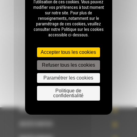
l’utilisation de ces cookies. Vous pouvez
modifier vos préférences à tout moment
sur notre site. Pour plus de
renseignements, notamment sur le
paramétrage de ces cookies, veuillez
Appelez-nous
consulter notre Politique sur les cookies
0770 555 556
accessible ci-dessous.
Accepter tous les cookies
Écrivez-nous
ENVOYER LA DEMANDE
Refuser tous les cookies
Paramétrer les cookies
Politique de
confidentialité
ACCÈS RAPIDE
ACCÈS RAPIDE