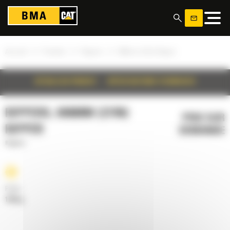
Panneau de gestion des cookies
»
»
»
Accueil
Produits
Rippers
696mm (27in) Ripper
DÉTAILS DU PRODUIT
SPÉCIFICATIONS TECHNIQUES
RIPPERS, 696MM (27IN)
PRIX SUR
RIPPER
DEMANDE
Rippers
Poids
160 kg