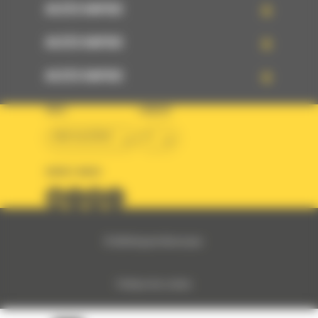
ACCÈS RAPIDE
ACCÈS RAPIDE
ACCÈS RAPIDE
PAYS
LANGUE
BM ALGÉRIE
fr
SUIVEZ-NOUS
© 2024 Bergerat-Monnoyeur
Politique des cookies