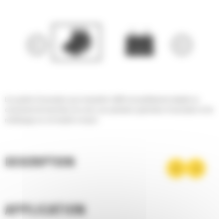
Les godets d'excavation pour minipelles Cat® sont parfaitement adaptés au
creusement de tranchées de voirie, aux opérations générales d'excavation et de
remblayage sur sol meuble à moyen.
DESCRIPTION
APPLICATION