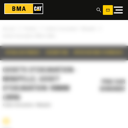
Panneau de gestion des cookies
»
»
»
Accueil
Produits
Godets d'excavation - Minipelle
Godet d'excavation 700mm (28in)
DÉTAILS DU PRODUIT
DESCRIPTION
SPÉCIFICATIONS TECHNIQUES
GODETS D'EXCAVATION -
MINIPELLE, GODET
PRIX SUR
D'EXCAVATION 700MM
DEMANDE
(28IN)
Godets d'excavation - Minipelle