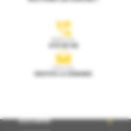
Appelez-nous
0770 555 556
Écrivez-nous
ENVOYER LA DEMANDE
ACCÈS RAPIDE