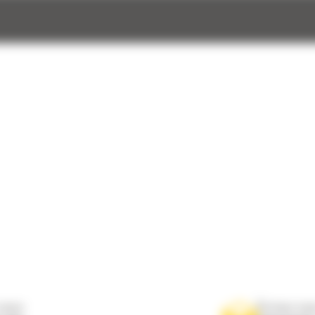
es
autour
nous
Écrivez-no