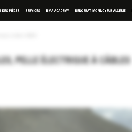
DES PIÈCES
SERVICES
BMA ACADEMY
BERGERAT MONNOYEUR ALGÉRIE
trique à câbles 7495HD
ES, PELLE ÉLECTRIQUE À CÂBLES