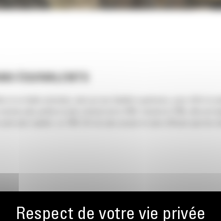
SANS ÉQUIVALENTS
et un faible entretien, ainsi qu'une fiabilité supérieure, pour offrir la 
 version plus petite et plus robuste de la 7495. Comme la 7495, elle est 
 cycle plus rapides. La 7495 HD est plus propre et plus efficace que les 