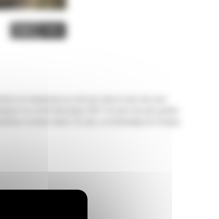
Image
Video
solution de chargement au coût par tonne le plus bas pour
équipée d'un circuit électrique IGBT CA pour une plus grande
machines à moteur diesel. De plus, sa technologie de freinage