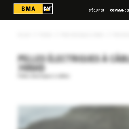
Panneau de gestion des cookies
S'ÉQUIPER
COMMANDER 
»
»
»
Accueil
Produits
Pelles électriques à câbles
Pelle élec
PELLES ÉLECTRIQUES À CÂBL
7495HD
Pelles électriques à câbles