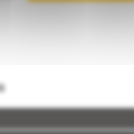
 de
ate-
ts pour
s.
ute
eur ;
ge le
 tension
; et
nts
 haute
S
age de
our pour
âbles
on des