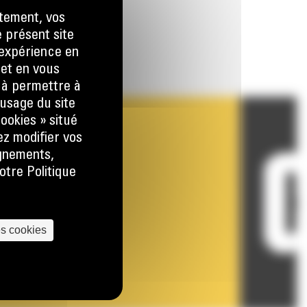
tement, vos
e présent site
e expérience en
 et en vous
) à permettre à
usage du site
ookies » situé
ez modifier vos
ignements,
otre Politique
es cookies