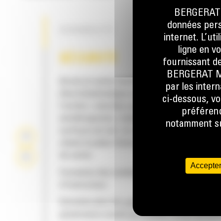
BERGERAT M
données perso
DURABILITÉ
internet. L’ut
ligne en v
SÉCURITÉ
fournissant de
BERGERAT MON
Accès et sortie facilités grâce à un marchep
par les inter
électrohydraulique orientable à 45 degrés ve
ci-dessous, vo
l'arrière ; marches, plate-formes et passerel
préférenc
antidérapantes ; matériau antidérapant sur l
notamment sur
surfaces du toit ; et un marchepied supplém
reliant la plate-forme au toit pour un second
de sortie.
Accepter
Formation des conducteurs facilitée grâce a
d'instructeur.
Entretien plus sûr grâce à un mécanisme de
pénétration monté sur la plate-forme qui pe