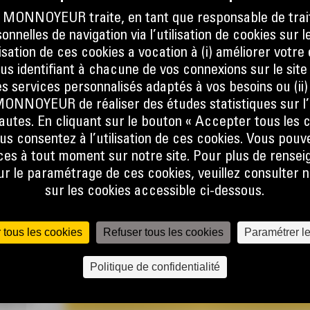
ONNOYEUR traite, en tant que responsable de trai
nnelles de navigation via l’utilisation de cookies sur l
ilisation de ces cookies a vocation à (i) améliorer votr
ous identifiant à chacune de vos connexions sur le site
s services personnalisés adaptés à vos besoins ou (ii
NOYEUR de réaliser des études statistiques sur l’
ied
nautes. En cliquant sur le bouton « Accepter tous les c
rs
us consentez à l’utilisation de ces cookies. Vous pouv
les
es à tout moment sur notre site. Pour plus de rense
es
 le paramétrage de ces cookies, veuillez consulter n
entaire
sur les cookies accessible ci-dessous.
 point
 tous les cookies
Refuser tous les cookies
Paramétrer l
u siège
Politique de confidentialité
rmet de