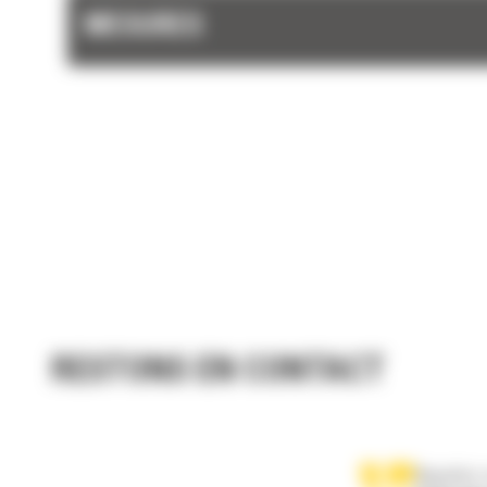
câbles tandis que les freins sont serrés et d
MESURES
emplacements pour l'extinction de feu tout 
de la machine.
RESTONS EN CONTACT
Appelez-