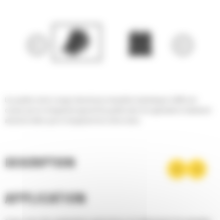
Les godets roche à usage intensif pour minipelles hydrauliques Cat® sont
conçus pour le chargement agressif de godets dans les applications hautement
abrasives telles que le chargement de roches dures.
DESCRIPTION
APPLICATION