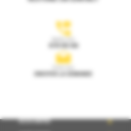
Appelez-nous
0770 555 556
Écrivez-nous
ENVOYER LA DEMANDE
ACCÈS RAPIDE