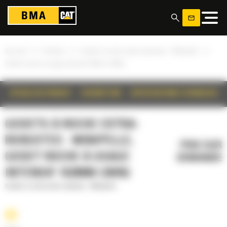
Panneau de gestion des cookies
»
»
»
Accueil
Produits
Godets à roche extra-robustes - Minipelle
Godet roche à usage intensif 762mm (30in)
DÉTAILS DU PRODUIT
DESCRIPTION
SPÉCIFICATIONS TECHNIQUES
GODETS À ROCHE EXTRA-
ROBUSTES - MINIPELLE,
PRIX SUR
GODET ROCHE À USAGE
DEMANDE
INTENSIF 762MM (30IN)
Godets à roche extra-robustes - Minipelle