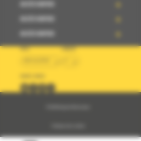
ACCÈS RAPIDE
ACCÈS RAPIDE
ACCÈS RAPIDE
PAYS
LANGUE
BM ALGÉRIE
fr
SUIVEZ-NOUS
© 2024 Bergerat-Monnoyeur
Politique des cookies