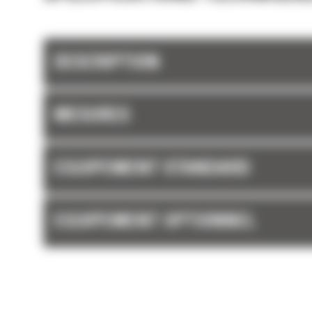
secours aux commandes électroniques.
DESCRIPTION
MESURES
EQUIPEMENT STANDARD
EQUIPEMENT OPTIONNEL