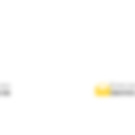
nous
Écrivez-no
 556
ENVOYER