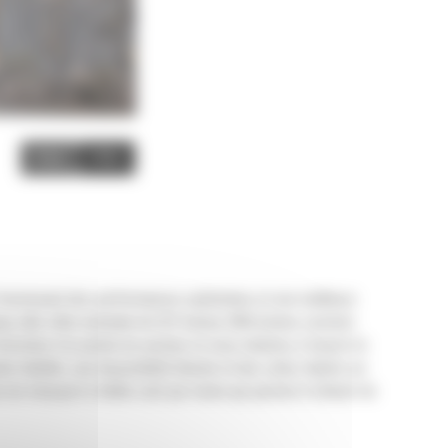
Image
Video
 fournissant des performances optimisées et une meilleure
ge utile cible nominale de 327 tonnes (360 tonnes courtes)
ntretien à la pointe du secteur et vous obtenez à travers le
 fiabilité, une disponibilité élevée et des coûts réduits sur
n de transport à faible coût par tonne qui permet d'obtenir de