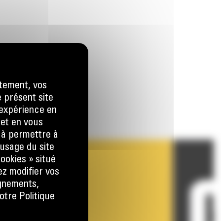
tement, vos
e présent site
e expérience en
 et en vous
) à permettre à
usage du site
ookies » situé
ez modifier vos
ignements,
otre Politique