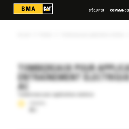
Panneau de gestion des cookies
S'ÉQUIPER
COMMANDER 
»
»
Accueil
Produits
Tombereaux pour applications minières
TOMBEREAUX POUR APPLICA
ENTRAÎNEMENT ÉLECTRIQUE 
AC
Tombereaux pour applications minières
Cylindrée
85 l