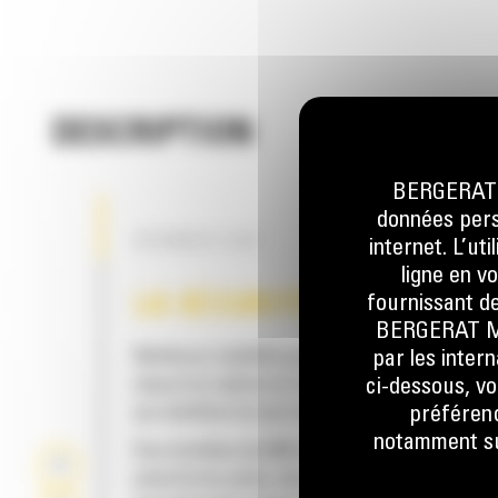
DESCRIPTION
BERGERAT M
données perso
BENNES CAT
internet. L’ut
ligne en v
fournissant de
LA SÉCURITÉ
BERGERAT MON
Meilleure visibilité grâce au large champ de v
par les inter
depuis la cabine et à la grille radiale de ralen
ci-dessous, vo
qui améliore la vue à droite.
préférenc
notamment sur
Des échelles de 600 mm (23,6 in) de large, un
plateforme plate, des coups-de-pied ainsi qu