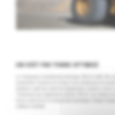
UN COÛT PAR TONNE OPTIMISÉ
Le Tombereau à entraînement électrique 796 AC Cat® offre plu
productivité. Construit sur la base d'une architecture de tomb
maximum, quels que soient les équipements. Ajoutez à cela un s
Tombereau pour applications minières 796 AC, une solution de tr
tout le cycle de vie. En transportant davantage à chaque charge
meilleurs résultats.