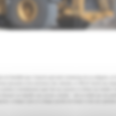
s de flexibilité que n'importe quel autre tombereau de sa catégorie, en
ereau éprouvée et de structures très robustes, le 796 AC fournit une char
ystème d'entraînement ayant fait ses preuves et offrant une facilité d'e
ansport sur laquelle vous pouvez compter : cela se traduit par une grande
ment, à chaque cycle et à chaque journée de travail, il crée une opératio