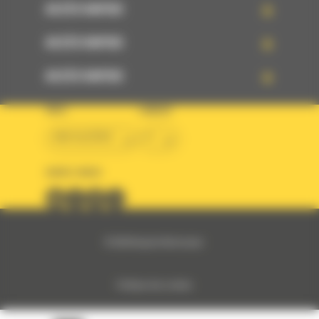
ACCÈS RAPIDE
ACCÈS RAPIDE
ACCÈS RAPIDE
PAYS
LANGUE
BM ALGÉRIE
fr
SUIVEZ-NOUS
© 2024 Bergerat-Monnoyeur
Politique des cookies