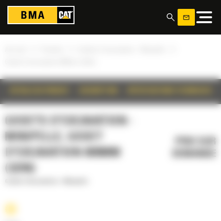
Panneau de gestion des cookies
»
»
»
Accueil
Produits
Godets d'excavation - Minipelle
Godet d'excavation 800mm (32in)
DÉTAILS DU PRODUIT
DESCRIPTION
SPÉCIFICATIONS TECHNIQUES
GODETS D'EXCAVATION -
MINIPELLE, GODET
PRIX SUR
D'EXCAVATION 800MM
DEMANDE
(32IN)
Godets d'excavation - Minipelle