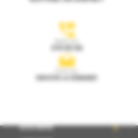
Appelez-nous
0770 555 556
Écrivez-nous
ENVOYER LA DEMANDE
ACCÈS RAPIDE