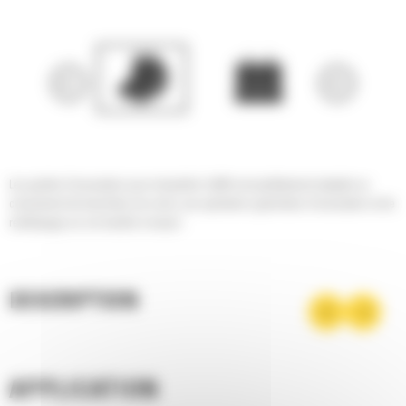
Les godets d'excavation pour minipelles Cat® sont parfaitement adaptés au
creusement de tranchées de voirie, aux opérations générales d'excavation et de
remblayage sur sol meuble à moyen.
DESCRIPTION
APPLICATION