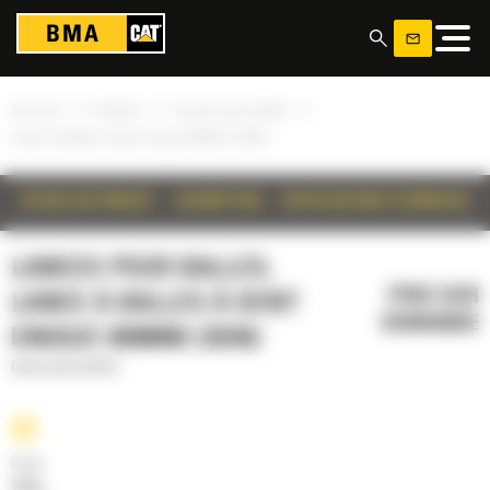
Panneau de gestion des cookies
»
»
»
Accueil
Produits
Lances pour balles
Lance à balles à dent unique 890mm (35in)
DÉTAILS DU PRODUIT
DESCRIPTION
SPÉCIFICATIONS TECHNIQUES
LANCES POUR BALLES,
PRIX SUR
LANCE À BALLES À DENT
DEMANDE
UNIQUE 890MM (35IN)
Lances pour balles
Poids
70 kg