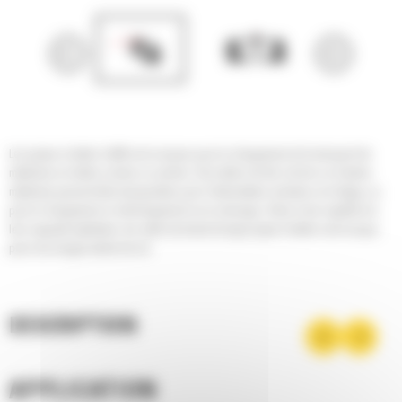
Les piques à balles Cat® sont conçues pour le chargement et le transport de
matériaux en balles rondes ou carrées. Des balles de blé, de foin ou d'autres
matériaux peuvent être transportées pour l'alimentation animale ou le litage, ou
pour le chargement, le déchargement ou le remisage. Grâce à leur rigidité et à
leur capacité optimales, les outils de travail de type pique à balles sont conçus
pour une longue durée de vie.
DESCRIPTION
APPLICATION