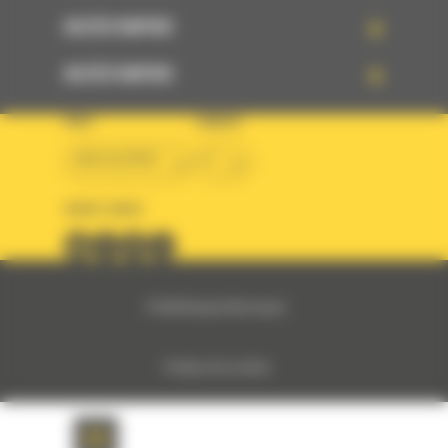
ACCÈS RAPIDE
ACCÈS RAPIDE
PAYS
LANGUE
BM ALGÉRIE
fr
SUIVEZ-NOUS
© 2024 Bergerat-Monnoyeur
Politique des cookies
Politique de protection des données