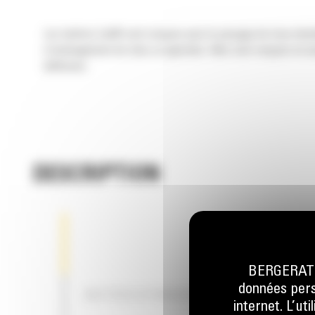
Les tarières Cat® sont conçues pour le perçage de trous destin
d'aménagement de sites ou agricoles. Elles sont conçues en as
différents.
DESCRIPTION
BERGERAT M
données perso
BUTÉES D'ORIENTATION MÉCANIQ
internet. L’ut