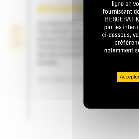
ligne en v
APPLICATION
fournissant de
BERGERAT MON
Les tarières Cat® sont utilisées pour le fora
par les inter
trous destinés à des piliers, des clôtures, des
ci-dessous, vo
panneaux de signalisation, des arbres et des
préférenc
arbustes sur les chantiers de construction, l
notamment sur
agricoles ou lors de travaux d'aménagement
paysager.
Accepter
SYSTÈMES D'ENTRAÎNEMENT MULT