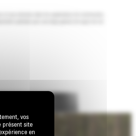
s et aux arbustes dans les applications de construction,
uctivité optimale pour une large gamme de types de sol
tement, vos
e présent site
e expérience en