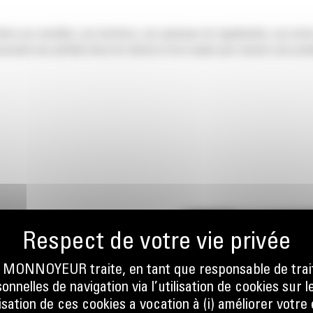
és aux semelles, aux barrières, aux panneaux de signalisation, aux arbre
sociant une parfaite dose de vitesse et de couple pour assurer une prod
ONNOYEUR traite, en tant que responsable de trai
nnelles de navigation via l’utilisation de cookies sur l
UE
ilisation de ces cookies a vocation à (i) améliorer votr