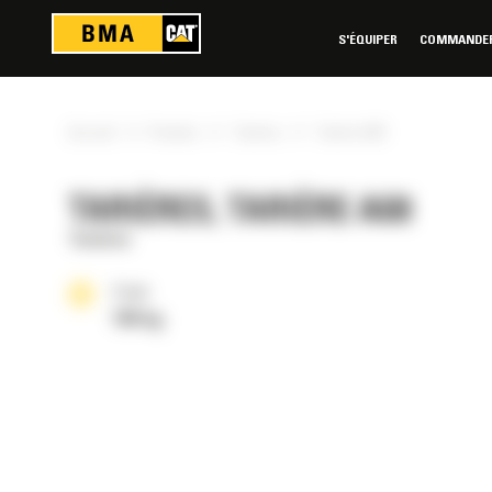
Panneau de gestion des cookies
S'ÉQUIPER
COMMANDER 
»
»
»
Accueil
Produits
Tarières
Tarière A68
TARIÈRES, TARIÈRE A68
Tarières
Poids
106 kg