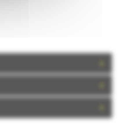
+
+
+