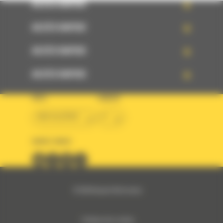
ACCÈS RAPIDE
ACCÈS RAPIDE
ACCÈS RAPIDE
ACCÈS RAPIDE
PAYS
LANGUE
BM ALGÉRIE
fr
SUIVEZ-NOUS
© 2024 Bergerat-Monnoyeur
Politique des cookies