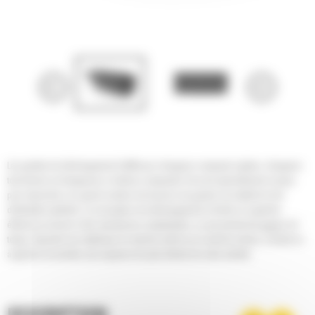
Les godets de déchargement Cat® pour chargeurs compacts rigides, chargeurs
tout-terrain et chargeuses à chaînes compactes Cat sont spécialement conçus
pour répondre à un grand nombre de besoins de gestion du matériel et de
distribution globale. La conception de déchargement à droite ou à gauche
élimine le recours à des manœuvres compliquées, ce qui permet de gagner du
temps. Épandez les matériaux en marche avant ou en marche arrière, à droite ou
à gauche et accédez aux espaces les plus étroits de votre activité.