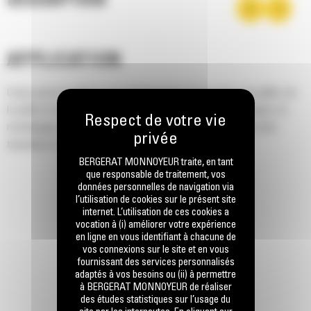
DESCRIPTION
APPLICATION
Conçu pour la collecte et le déchargement de la sciure, du paillis, de
la paille et du sable dans les granges, les stalles et les vergers, le
remblayage des strates superficielles ou le gravier fin dans des
tranchées et l'épandage de l'ensilage.
BERGERAT MONNOYEUR traite, en tant
que responsable de traitement, vos
données personnelles de navigation via
l’utilisation de cookies sur le présent site
internet. L’utilisation de ces cookies a
vocation à (i) améliorer votre expérience
en ligne en vous identifiant à chacune de
vos connexions sur le site et en vous
fournissant des services personnalisés
adaptés à vos besoins ou (ii) à permettre
à BERGERAT MONNOYEUR de réaliser
des études statistiques sur l’usage du