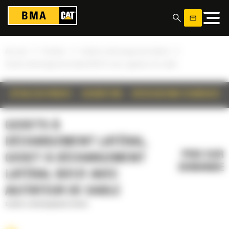
Panneau de gestion des cookies
»
»
»
Accueil
Produits
Godets à déchargement latéral
Godet à déchargement latéral BD121 avec agitateur de sable
DÉTAILS DU PRODUIT
DESCRIPTION
SPÉCIFICATIONS TECHNIQUES
GODETS À
DÉCHARGEMENT LATÉRAL,
PRIX SUR
GODET À DÉCHARGEMENT
DEMANDE
LATÉRAL BD121 AVEC
AGITATEUR DE SABLE
Godets à déchargement latéral