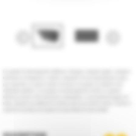
Les godets de déchargement Cat® pour chargeurs compacts rigides, chargeurs
tout-terrain et chargeuses à chaînes compactes Cat sont spécialement conçus
pour répondre à un grand nombre de besoins de gestion du matériel et de
distribution globale. La conception de déchargement à droite ou à gauche
élimine le recours à des manœuvres compliquées, ce qui permet de gagner du
temps. Épandez les matériaux en marche avant ou en marche arrière, à droite ou
à gauche et accédez aux espaces les plus étroits de votre activité.