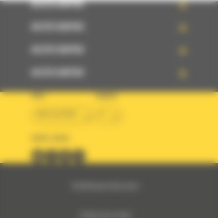
ACCÈS RAPIDE
ACCÈS RAPIDE
ACCÈS RAPIDE
ACCÈS RAPIDE
PAYS
LANGUE
BM ALGÉRIE
fr
SUIVEZ-NOUS
© 2024 Bergerat-Monnoyeur
Politique des cookies