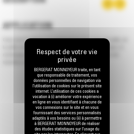
DESCRIPTION
APPLICATION
Conçu pour la collecte et le déchargement de la sciure, du paillis, de
la paille et du sable dans les granges, les stalles et les vergers, le
remblayage des strates superficielles ou le gravier fin dans des
tranchées et l'épandage de l'ensilage.
BERGERAT MONNOYEUR traite, en tant
que responsable de traitement, vos
données personnelles de navigation via
l’utilisation de cookies sur le présent site
internet. L’utilisation de ces cookies a
vocation à (i) améliorer votre expérience
en ligne en vous identifiant à chacune de
vos connexions sur le site et en vous
fournissant des services personnalisés
adaptés à vos besoins ou (ii) à permettre
à BERGERAT MONNOYEUR de réaliser
des études statistiques sur l’usage du