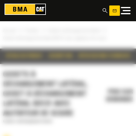
Panneau de gestion des cookies
»
»
»
Accueil
Produits
Godets à déchargement latéral
Godet à déchargement latéral BD121 avec agitateur de sciure
DÉTAILS DU PRODUIT
DESCRIPTION
SPÉCIFICATIONS TECHNIQUES
GODETS À
DÉCHARGEMENT LATÉRAL,
PRIX SUR
GODET À DÉCHARGEMENT
DEMANDE
LATÉRAL BD121 AVEC
AGITATEUR DE SCIURE
Godets à déchargement latéral