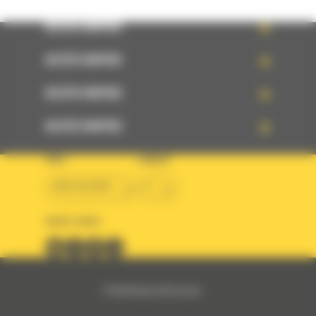
ACCÈS RAPIDE
ACCÈS RAPIDE
ACCÈS RAPIDE
ACCÈS RAPIDE
PAYS
LANGUE
BM ALGÉRIE
fr
SUIVEZ-NOUS
© 2024 Bergerat-Monnoyeur