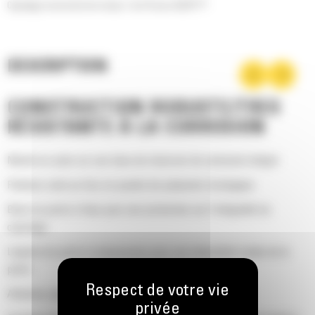
Capotage insonorisé de niveau 1 du C9 avec ACERT™
DESCRIPTION
CONSTRUCTION ROBUSTE/TRÈS
RÉSISTANTE À LA CORROSION
Monté en usine sur une base de réservoir de carburant intégré
Peinture cuite au four en poudre de polyester écologique
Base en porte-à-faux pour une protection sur l'intégralité du
capotage
Loquets de porte à compression pour une étanchéité totale de la
porte
Attaches plaquées en zinc ou acier inoxydable laqué noir