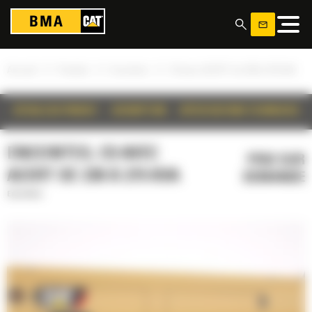
Panneau de gestion des cookies
»
»
»
Accueil
Produits
Enceintes
C9 avec ACERT de 230 à 275 kVA
DÉTAILS DU PRODUIT
DESCRIPTION
SPÉCIFICATIONS TECHNIQUES
ENCEINTES, C9 AVEC
PRIX SUR
ACERT DE 230 À 275 KVA
DEMANDE
Enceintes