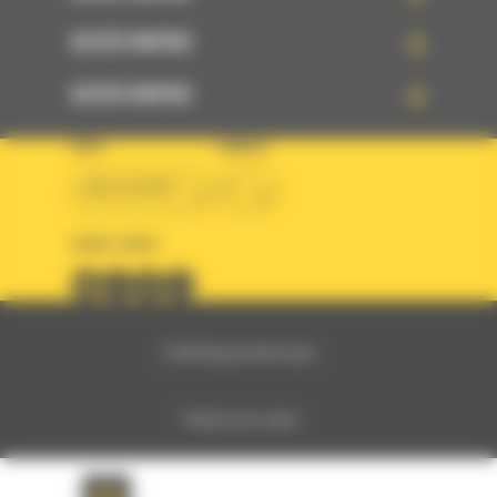
ACCÈS RAPIDE
ACCÈS RAPIDE
PAYS
LANGUE
BM ALGÉRIE
fr
SUIVEZ-NOUS
© 2024 Bergerat-Monnoyeur
Politique des cookies
Politique de protection des données