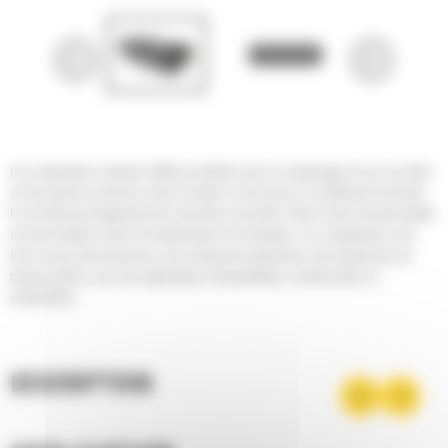
Les compacteurs vibrants Cat® sont utilisés pour le compactage du sol, du sable
ou des graviers avant de couler du béton ou de poser un revêtement d'enrobé.
Ils conviennent également aux retouches d'enrobé. Grâce à leurs fonctionnalités
et à leurs faibles coûts d'investissement et d'entretien, ces compacteurs sont
bien connus des terrassiers, des entreprises générales, des entreprises de
travaux publics, pour des applications résidentielles, commerciales ou
industrielles.
DESCRIPTION