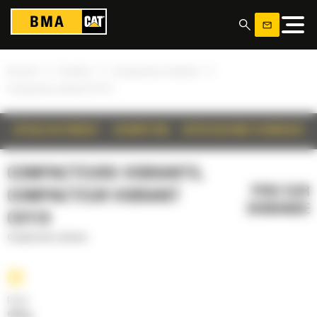
Panneau de gestion des cookies
»
»
»
Accueil
Produits
Compacteurs vibrants
Compacteur vibrant CV119
DÉTAILS DU PRODUIT
DESCRIPTION
SPÉCIFICATIONS TECHNIQUES
COMPACTEURS VIBRANTS,
PRIX SUR
COMPACTEUR VIBRANT
DEMANDE
CV119
Compacteurs vibrants
Poids
970 kg