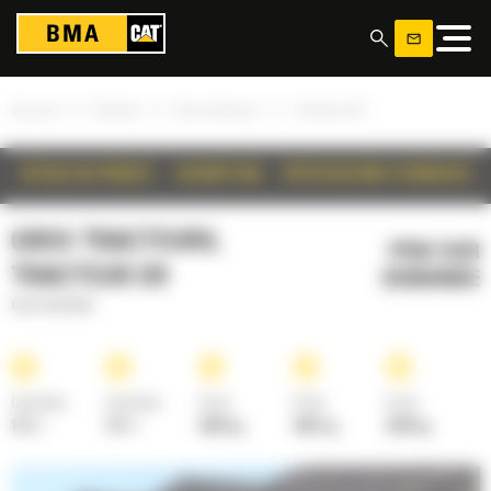
Panneau de gestion des cookies
»
»
»
Accueil
Produits
Gros tracteurs
Tracteur D9
DÉTAILS DU PRODUIT
DESCRIPTION
SPÉCIFICATIONS TECHNIQUES
GROS TRACTEURS,
PRIX SUR
TRACTEUR D9
DEMANDE
Gros tracteurs
Cylindrée
Cylindrée
Poids
Poids
Poids
18.1 l
18.1 l
4854 kg
4981 kg
5550 kg