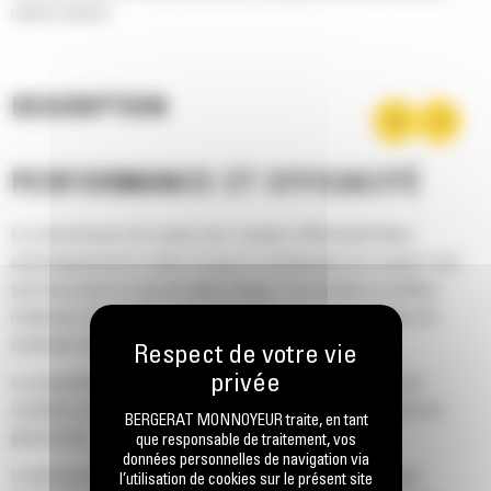
matériau déplacé.
DESCRIPTION
PERFORMANCE ET EFFICACITÉ
Le convertisseur de couple avec coupleur différentiel libère
automatiquement le stator lorsque la multiplication du couple n'est
pas nécessaire en cas de faible charge. Il en résulte un meilleur
rendement de la chaîne cinématique pour une consommation de
carburant réduite.
La suspension Bogie permet à la chaîne de se conformer aux
conditions du sol, ce qui offre une meilleure traction et limite les
BERGERAT MONNOYEUR traite, en tant
glissements.
que responsable de traitement, vos
données personnelles de navigation via
La direction différentielle permet de transporter des charges
l’utilisation de cookies sur le présent site