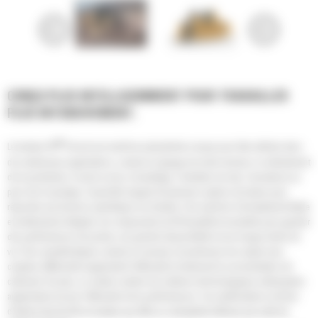
CONÇU PLUS INTELLIGEMMENT POUR TRAVAILLER
PLUS INTENSIVEMENT.
®
Le tracteur D9
Cat est une machine polyvalente conçue pour être utilisée dans
de nombreuses applications, comme le rippage de morts-terrains, le refoulement
de la production, la mise en tas, le treuillage, l'entretien du site, l'assistance au
parc et le recyclage. Il peut être équipé de plusieurs options de lames pour
répondre aux besoins spécifiques du chantier. Une machine Cat hautement fiable
et entièrement intégrée, les composants du D9 travaillent ensemble pour garantir
des performances de pointe, une grande disponibilité et une longue durée de
vie. Des caractéristiques comme le nouveau convertisseur de couple avec
coupleur différentiel augmentent l'efficacité et réduisent la consommation de
carburant. De plus, un certain nombre de solutions technologiques embarquées
augmentent encore l'efficacité et les performances. Ces améliorations (et bien
d'autres) font du D9 un bouteur qui offre un coût global inférieur par unité de