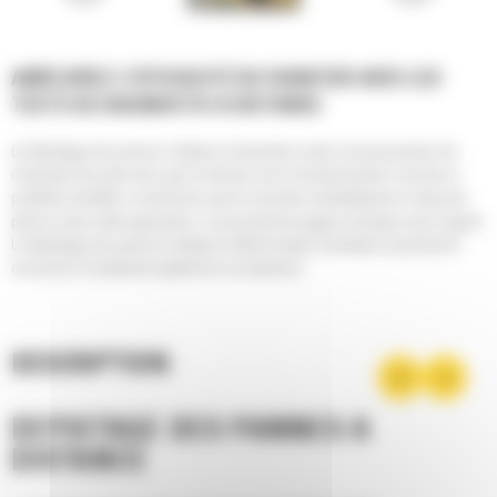
AMÉLIOREZ L'EFFICACITÉ DU CHANTIER AVEC LES
TESTS DE DIAGNOSTIC À DISTANCE
Le Dépistage des pannes à distance Cat permet à votre concessionnaire Cat
d'exécuter des tests alors que la machine est en fonctionnement. Une fois le
problème identifié, un technicien peut le résoudre immédiatement à l'aide des
pièces et des outils appropriés, ce qui permet de gagner du temps et de l'argent.
Le Dépistage des pannes à distance réduit le temps d'entretien et permet de
conserver le rendement optimal de vos machines.
DESCRIPTION
DÉPISTAGE DES PANNES À
DISTANCE