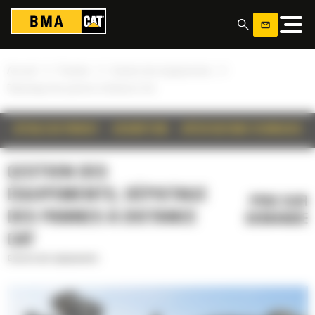
Panneau de gestion des cookies
»
»
»
Accueil
Produits
Gestion des équipements
Dépistage des pannes à distance Cat
DÉTAILS DU PRODUIT
DESCRIPTION
SPÉCIFICATIONS TECHNIQUES
GESTION DES
ÉQUIPEMENTS, DÉPISTAGE
PRIX SUR
DES PANNES À DISTANCE
DEMANDE
CAT
Gestion des équipements