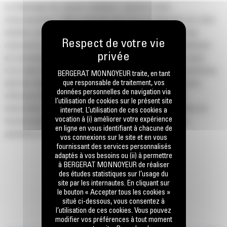
Le Dépistage des pannes à distance* permet à votre
concessionnaire Cat® d'exécuter des tests de diagnostic sur votre
machine connectée, afin d'isoler les éventuels problèmes que
rencontre la machine en cours de fonctionnement. Les techniciens
du concessionnaire peuvent diagnostiquer efficacement la cause
d'un code d'anomalie ou d'une alarme. Le cas échéant, le technicien,
BERGERAT MONNOYEUR traite, en tant
que responsable de traitement, vos
doté des bons outils d'entretien, instructions et pièces, pourra
données personnelles de navigation via
effectuer la réparation de manière adéquate, en une seule
l’utilisation de cookies sur le présent site
intervention. Ainsi, la machine pourra être remise en condition de
internet. L’utilisation de ces cookies a
vocation à (i) améliorer votre expérience
fonctionnement aussi rapidement que possible, ce qui vous
en ligne en vous identifiant à chacune de
permettra de gagner du temps et de l'argent.
vos connexions sur le site et en vous
fournissant des services personnalisés
adaptés à vos besoins ou (ii) à permettre
Avantages :
à BERGERAT MONNOYEUR de réaliser
Test de diagnostic à distance sur les machines en cours de
des études statistiques sur l’usage du
site par les internautes. En cliquant sur
fonctionnement.
le bouton « Accepter tous les cookies »
situé ci-dessous, vous consentez à
Le concessionnaire Cat reçoit des informations cruciales sur la
l’utilisation de ces cookies. Vous pouvez
machine, ce qui lui permet de déterminer en temps et en heure la
modifier vos préférences à tout moment