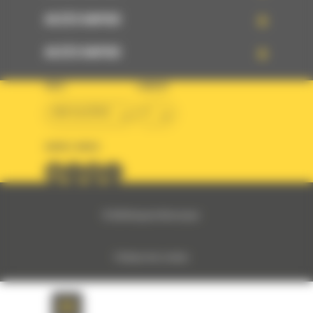
ACCÈS RAPIDE
ACCÈS RAPIDE
PAYS
LANGUE
BM ALGÉRIE
fr
SUIVEZ-NOUS
© 2024 Bergerat-Monnoyeur
Politique des cookies
Politique de protection des données