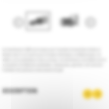
Les trancheuses Cat® sont conçues pour l'ouverture de tranchées droites et
étroites dans le sol avant la pose de lignes électriques ou téléphoniques, de
câbles ou de canalisations d'eau ou de gaz. Les trancheuses sont idéales pour la
construction de bâtiments résidentiels, commerciaux, agricoles, ainsi que pour
l'entretien des pelouses et des terrains de golf.
DESCRIPTION