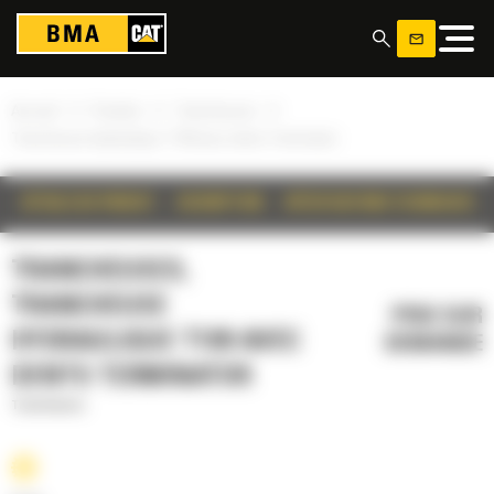
Panneau de gestion des cookies
»
»
»
Accueil
Produits
Trancheuses
Trancheuse hydraulique T109 avec dents Terminator
DÉTAILS DU PRODUIT
DESCRIPTION
SPÉCIFICATIONS TECHNIQUES
TRANCHEUSES,
TRANCHEUSE
PRIX SUR
HYDRAULIQUE T109 AVEC
DEMANDE
DENTS TERMINATOR
Trancheuses