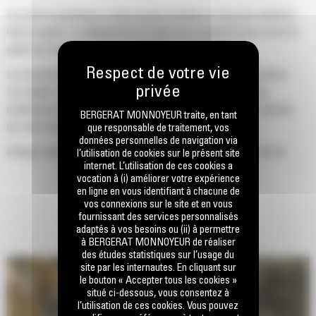
Le profil d'enveloppe à rayon double améliore le flux des matières
dans le godet. Le dégagement de talon accru garantit que le fond du
godet ne frotte pas, ce qui réduit les coûts d'entretien.
La consommation de carburant est maximale lors de l'excavation.
Les godets Cat sont conçus pour creuser dans les matériaux
rapidement afin d'améliorer l'efficacité de fonctionnement globale
BERGERAT MONNOYEUR traite, en tant
de votre machine.
que responsable de traitement, vos
données personnelles de navigation via
Chargez plus de matière plus rapidement. La forme et les barres
l’utilisation de cookies sur le présent site
internet. L’utilisation de ces cookies a
latérales du godet permettent une rétention optimale des matériaux
vocation à (i) améliorer votre expérience
dans le godet à chaque charge.
en ligne en vous identifiant à chacune de
vos connexions sur le site et en vous
fournissant des services personnalisés
adaptés à vos besoins ou (ii) à permettre
à BERGERAT MONNOYEUR de réaliser
des études statistiques sur l’usage du
site par les internautes. En cliquant sur
le bouton « Accepter tous les cookies »
situé ci-dessous, vous consentez à
l’utilisation de ces cookies. Vous pouvez