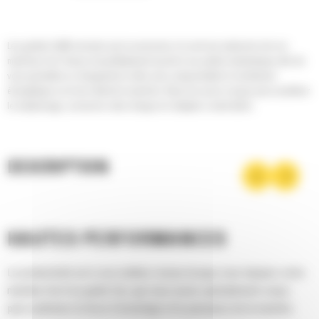
Les godets Cat® sont plus qu'un accessoire, ils sont une extension de vos
machines Cat. Chacun est parfaitement assorti à nos pelles hydrauliques afin de
vous permettre un chargement à refus sans compromettre le rendement
énergétique ou le bon état de la machine. Nous les avons conçus pour accélérer
le remplissage, conserver votre charge et s'adapter à votre tâche.
DESCRIPTION
HAUTES PERFORMANCES
La productivité est à son meilleur niveau lorsque vous équipez votre
machine Cat d'un godet Cat, que nous avons spécialement conçu
pour optimiser la force d'arrachage et la puissance de la machine.