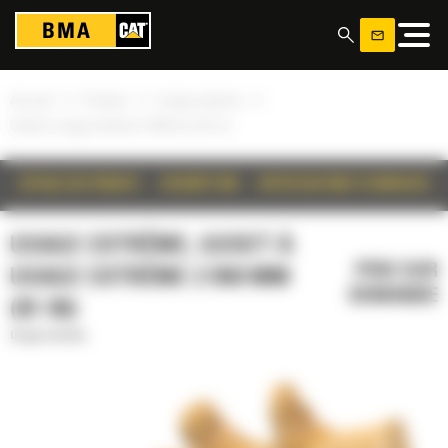
Panneau de gestion des cookies
»
»
»
Accueil
Produits
Usage extrême
Godet à usage extrême 2 050 mm (81 in)
DÉTAILS DU PRODUIT
DESCRIPTION
SPÉCIFICATIONS TECHNIQUES
USAGE EXTRÊME, GODET À
PRIX SUR
USAGE EXTRÊME 2 050 MM
DEMANDE
(81 IN)
Usage extrême