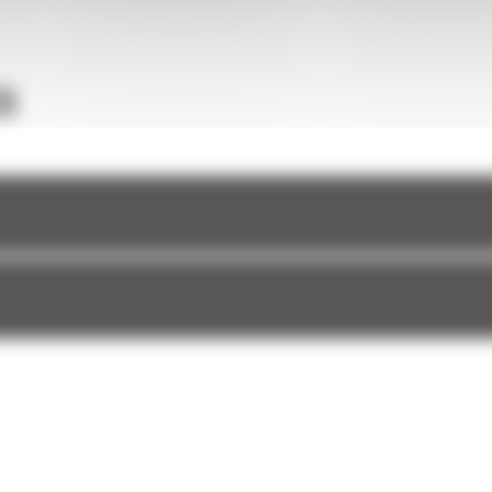
et à
S