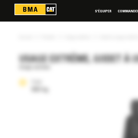
Panneau de gestion des cookies
S'ÉQUIPER
COMMANDER 
»
»
»
Accueil
Produits
Usage extrême
Godet à usage extrême
USAGE EXTRÊME, GODET À US
Usage extrême
Poids
5551 kg