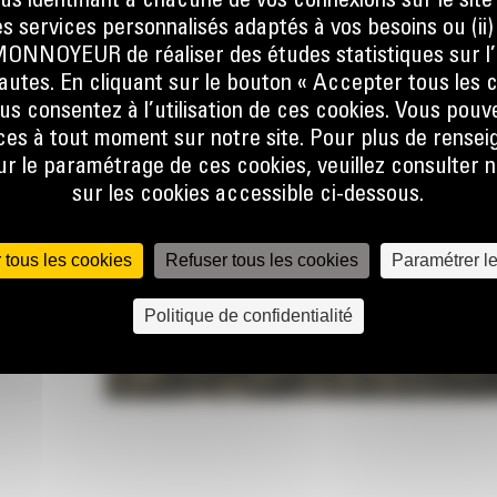
ous identifiant à chacune de vos connexions sur le site
s services personnalisés adaptés à vos besoins ou (ii
NOYEUR de réaliser des études statistiques sur l’
sque
nautes. En cliquant sur le bouton « Accepter tous les c
at, que
us consentez à l’utilisation de ces cookies. Vous pouv
er la
es à tout moment sur notre site. Pour plus de rense
ine.
 le paramétrage de ces cookies, veuillez consulter n
 le flux
sur les cookies accessible ci-dessous.
e talon
 pas, ce
 tous les cookies
Refuser tous les cookies
Paramétrer l
lors de
Politique de confidentialité
r
lobale
 forme
une