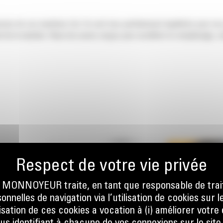
sion de vos machines Cat. Ils sont tous parfaitement équilibrés pour nos
 de la machine. Nous les avons conçus pour accélérer le remplissage, co
S PLUS
ONNOYEUR traite, en tant que responsable de trai
ONS
nnelles de navigation via l’utilisation de cookies sur l
ilisation de ces cookies a vocation à (i) améliorer votr