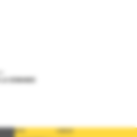
us
 LA DEMANDE
PAYS
LANGUE