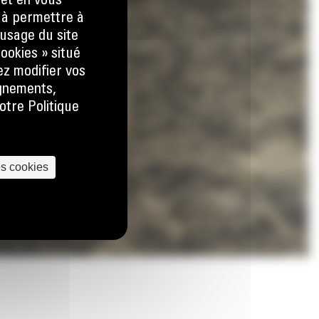
 et en vous
) à permettre à
usage du site
ookies » situé
ez modifier vos
ignements,
otre Politique
es cookies