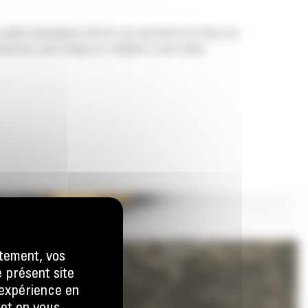
 pelles hydrauliques afin de vous permettre de tasser les
nserver votre charge et s'adapter à votre tâche.
tement, vos
e présent site
e expérience en