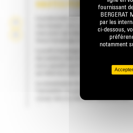
ligne en v
HAUTES PERFORMANCES
fournissant de
BERGERAT MON
La productivité est à son meilleur niveau lor
par les inter
vous équipez votre machine Cat d'un godet C
ci-dessous, vo
nous avons spécialement conçu pour optimis
préférenc
force d'arrachage et la puissance de la mach
notamment sur
Le profil d'enveloppe à rayon double améliore
des matières dans le godet. Le dégagement d
accru garantit que le fond du godet ne frotte
Accepter
qui réduit les coûts d'entretien.
La consommation de carburant est maximale 
l'excavation. Les godets Cat sont conçus pou
creuser dans les matériaux rapidement afin
d'améliorer l'efficacité de fonctionnement g
de votre machine.
FIABILITÉ ET LONGÉVITÉ
Chargez plus de matière plus rapidement. La
et les barres latérales du godet permettent 