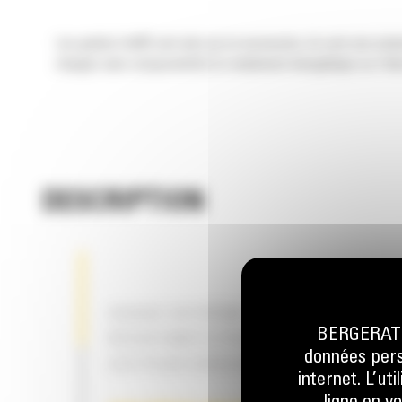
Les godets Cat® sont plus qu'un accessoire, ils sont une exten
charges sans compromettre le rendement énergétique ou l'état
DESCRIPTION
USAGE EXTRÊME – NOS GODETS LE
BERGERAT M
RÉSISTANTS POUR VOS APPLICATI
données perso
LES PLUS EXIGEANTES
internet. L’ut