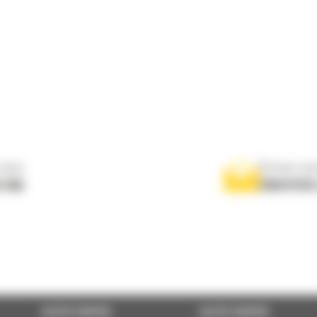
nous
Écrivez-no
 556
ENVOYER
ACCÈS RAPIDE
ACCÈS RAPIDE