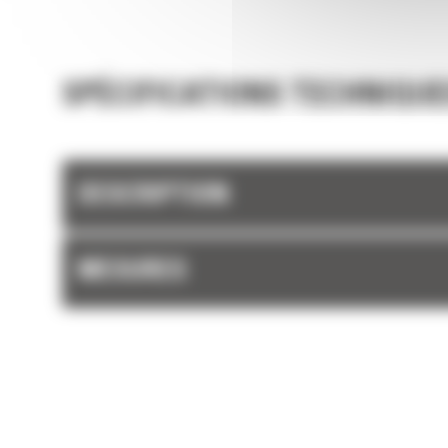
rétention optimale des matériaux dans le god
chaque charge.
SPÉCIFICATIONS TECHNIQUE
DESCRIPTION
MESURES