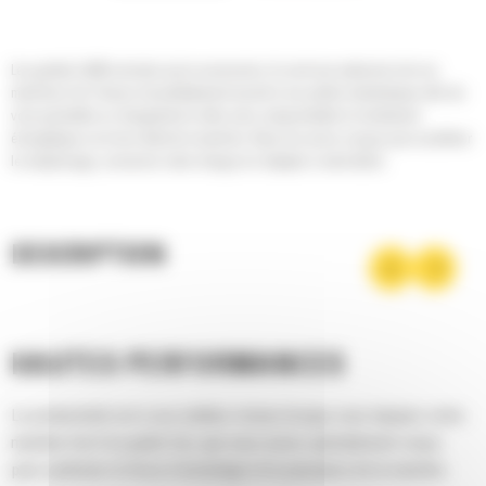
Les godets Cat® sont plus qu'un accessoire, ils sont une extension de vos
machines Cat. Chacun est parfaitement assorti à nos pelles hydrauliques afin de
vous permettre un chargement à refus sans compromettre le rendement
énergétique ou le bon état de la machine. Nous les avons conçus pour accélérer
le remplissage, conserver votre charge et s'adapter à votre tâche.
DESCRIPTION
HAUTES PERFORMANCES
La productivité est à son meilleur niveau lorsque vous équipez votre
machine Cat d'un godet Cat, que nous avons spécialement conçu
pour optimiser la force d'arrachage et la puissance de la machine.