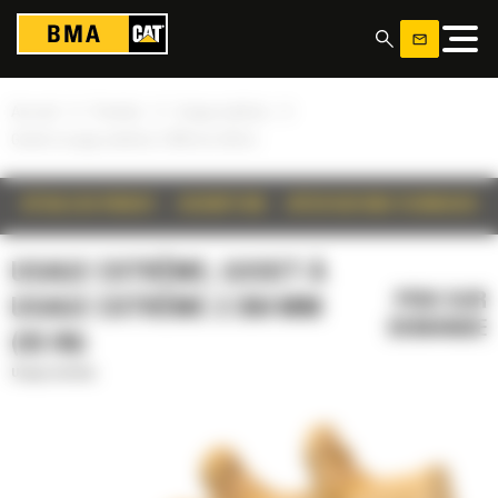
Panneau de gestion des cookies
»
»
»
Accueil
Produits
Usage extrême
Godet à usage extrême 2 350 mm (93 in)
DÉTAILS DU PRODUIT
DESCRIPTION
SPÉCIFICATIONS TECHNIQUES
USAGE EXTRÊME, GODET À
PRIX SUR
USAGE EXTRÊME 2 350 MM
DEMANDE
(93 IN)
Usage extrême