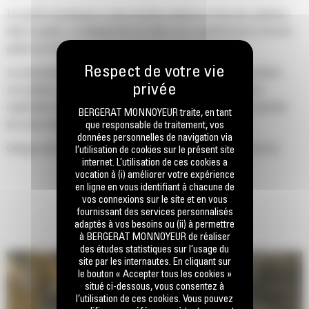
Le profil d'enveloppe à rayon double améliore le flux des matières
dans le godet. Le dégagement de talon accru garantit que le fond du
godet ne frotte pas, ce qui réduit les coûts d'entretien.
La consommation de carburant est maximale lors de l'excavation.
Les godets Cat sont conçus pour creuser dans les matériaux
rapidement afin d'améliorer l'efficacité de fonctionnement globale
BERGERAT MONNOYEUR traite, en tant
de votre machine.
que responsable de traitement, vos
données personnelles de navigation via
Chargez plus de matière plus rapidement. La forme et les barres
l’utilisation de cookies sur le présent site
internet. L’utilisation de ces cookies a
latérales du godet permettent une rétention optimale des matériaux
vocation à (i) améliorer votre expérience
dans le godet à chaque charge.
en ligne en vous identifiant à chacune de
vos connexions sur le site et en vous
fournissant des services personnalisés
adaptés à vos besoins ou (ii) à permettre
à BERGERAT MONNOYEUR de réaliser
des études statistiques sur l’usage du
site par les internautes. En cliquant sur
le bouton « Accepter tous les cookies »
situé ci-dessous, vous consentez à
l’utilisation de ces cookies. Vous pouvez