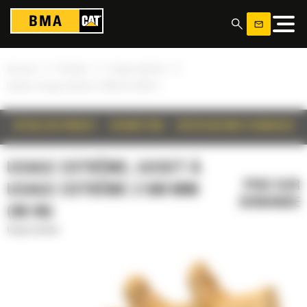
Panneau de gestion des cookies
»
»
»
Accueil
Produits
Usage extrême
Godet à usage extrême 2 500 mm (98 in)
DÉTAILS DU PRODUIT
DESCRIPTION
SPÉCIFICATIONS TECHNIQUES
USAGE EXTRÊME, GODET À
PRIX SUR
USAGE EXTRÊME 2 500 MM
DEMANDE
(98 IN)
Usage extrême