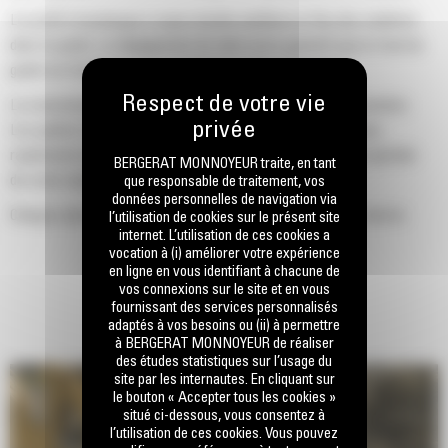
Le profil d'enveloppe à rayon double améliore le flux des matières
dans le godet. Le dégagement de talon accru garantit que le fond du
godet ne frotte pas, ce qui réduit les coûts d'entretien.
La consommation de carburant est maximale lors de l'excavation.
Les godets Cat sont conçus pour creuser dans les matériaux
rapidement afin d'améliorer l'efficacité de fonctionnement globale
BERGERAT MONNOYEUR traite, en tant
de votre machine.
que responsable de traitement, vos
données personnelles de navigation via
Chargez plus de matière plus rapidement. La forme et les barres
l’utilisation de cookies sur le présent site
internet. L’utilisation de ces cookies a
latérales du godet permettent une rétention optimale des matériaux
vocation à (i) améliorer votre expérience
dans le godet à chaque charge.
en ligne en vous identifiant à chacune de
vos connexions sur le site et en vous
fournissant des services personnalisés
adaptés à vos besoins ou (ii) à permettre
à BERGERAT MONNOYEUR de réaliser
des études statistiques sur l’usage du
site par les internautes. En cliquant sur
le bouton « Accepter tous les cookies »
situé ci-dessous, vous consentez à
l’utilisation de ces cookies. Vous pouvez