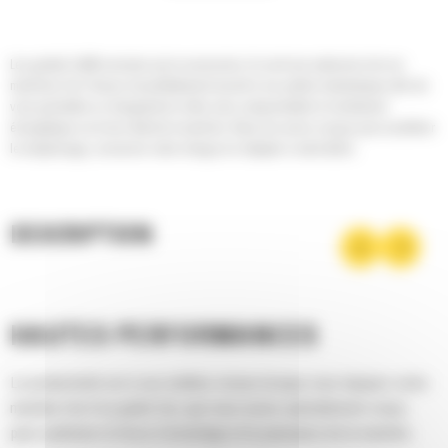
Les godets Cat® sont plus qu'un accessoire, ils sont une extension de vos
machines Cat. Chacun est parfaitement assorti à nos pelles hydrauliques afin de
vous permettre un chargement à refus sans compromettre le rendement
énergétique ou le bon état de la machine. Nous les avons conçus pour accélérer
le remplissage, conserver votre charge et s'adapter à votre tâche.
DESCRIPTION
HAUTES PERFORMANCES
La productivité est à son meilleur niveau lorsque vous équipez votre
machine Cat d'un godet Cat, que nous avons spécialement conçu
pour optimiser la force d'arrachage et la puissance de la machine.