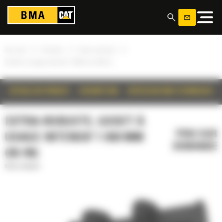
Panneau de gestion des cookies
»
»
»
Accueil
Produits
Extra-robuste
Godet à usage intensif 1 650 mm (65 in)
DÉTAILS DU PRODUIT
DESCRIPTION
SPÉCIFICATIONS TECHNIQUES
EXTRA-ROBUSTE, GODET À
PRIX SUR
USAGE INTENSIF 1 650 MM
DEMANDE
(65 IN)
Extra-robuste