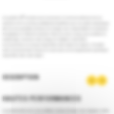
®
Les godets Cat
sont plus qu'un accessoire, ils sont une extension de vos
machines Cat. Ils sont tous parfaitement équilibrés pour nos pelles hydrauliques
afin de vous permettre de tasser les charges sans compromettre le rendement
énergétique ou l'état de la machine. Nous les avons conçus pour accélérer le
remplissage, conserver votre charge et s'adapter à votre tâche.
Les accessoires ne sont pas disponibles dans toutes les régions. Consultez
votre concessionnaire Cat pour en savoir plus sur les équipements spécifiques
disponibles dans votre région.
DESCRIPTION
HAUTES PERFORMANCES
La productivité est à son meilleur niveau lorsque vous équipez votre