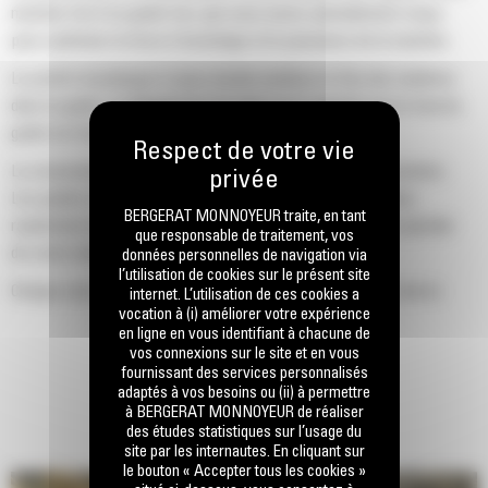
machine Cat d'un godet Cat, que nous avons spécialement conçu
pour optimiser la force d'arrachage et la puissance de la machine.
Le profil d'enveloppe à rayon double améliore le flux des matières
dans le godet. Le dégagement de talon accru garantit que le fond du
godet ne frotte pas, ce qui réduit les coûts d'entretien.
La consommation de carburant est maximale lors de l'excavation.
Les godets Cat sont conçus pour creuser dans les matériaux
BERGERAT MONNOYEUR traite, en tant
rapidement afin d'améliorer l'efficacité de fonctionnement globale
que responsable de traitement, vos
de votre machine.
données personnelles de navigation via
l’utilisation de cookies sur le présent site
Chargez plus de matière plus rapidement. La forme et les barres
internet. L’utilisation de ces cookies a
vocation à (i) améliorer votre expérience
latérales du godet permettent une rétention optimale des matériaux
en ligne en vous identifiant à chacune de
dans le godet à chaque charge.
vos connexions sur le site et en vous
fournissant des services personnalisés
adaptés à vos besoins ou (ii) à permettre
à BERGERAT MONNOYEUR de réaliser
des études statistiques sur l’usage du
site par les internautes. En cliquant sur
le bouton « Accepter tous les cookies »