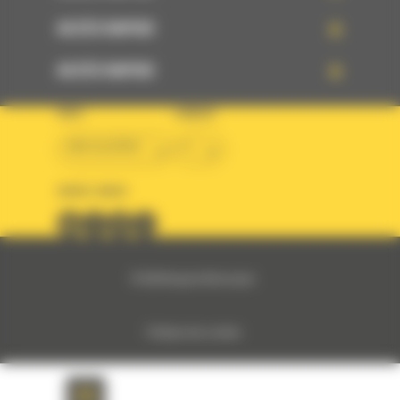
ACCÈS RAPIDE
ACCÈS RAPIDE
PAYS
LANGUE
BM ALGÉRIE
fr
SUIVEZ-NOUS
© 2024 Bergerat-Monnoyeur
Politique des cookies
Politique de protection des données