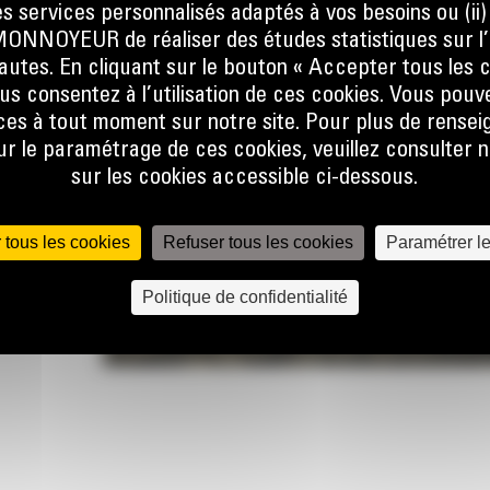
sque
s services personnalisés adaptés à vos besoins ou (ii
at, que
NOYEUR de réaliser des études statistiques sur l’
er la
nautes. En cliquant sur le bouton « Accepter tous les c
ine.
us consentez à l’utilisation de ces cookies. Vous pouv
es à tout moment sur notre site. Pour plus de rense
 le flux
 le paramétrage de ces cookies, veuillez consulter n
e talon
sur les cookies accessible ci-dessous.
 pas, ce
 tous les cookies
Refuser tous les cookies
Paramétrer l
lors de
r
Politique de confidentialité
lobale
 forme
une
et à