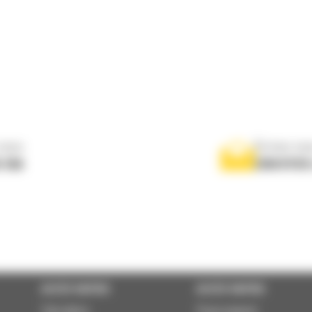
nous
Écrivez-no
 556
ENVOYER
ACCÈS RAPIDE
ACCÈS RAPIDE