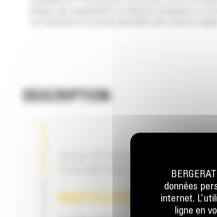
Les godets Cat
sont plus qu'un accessoire, ils sont une exte
charges sans compromettre le rendement énergétique ou l'état
Les accessoires ne sont pas disponibles dans toutes les région
DESCRIPTION
USAGE INTENSIF – SOLUTION
D'EXCAVATION POLYVALENTE
BERGERAT M
données perso
HAUTES PERFORMANCES
internet. L’ut
ligne en v