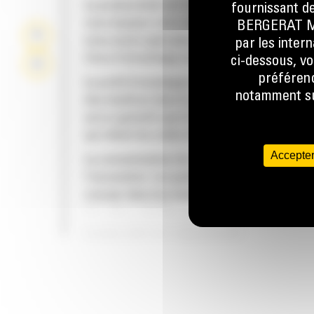
La productivité est à son meilleur niveau lor
fournissant de
vous équipez votre machine Cat d'un godet C
BERGERAT MON
nous avons spécialement conçu pour optimis
par les inter
force d'arrachage et la puissance de la mach
ci-dessous, vo
préférenc
Le profil d'enveloppe à rayon double améliore
notamment sur
des matières dans le godet. Le dégagement d
accru garantit que le fond du godet ne frotte
qui réduit les coûts d'entretien.
Accepter
La consommation de carburant est maximale 
l'excavation. Les godets Cat sont conçus pou
creuser dans les matériaux rapidement afin
d'améliorer l'efficacité de fonctionnement g
de votre machine.
FIABILITÉ ET LONGÉVITÉ
Chargez plus de matière plus rapidement. La
et les barres latérales du godet permettent 
rétention optimale des matériaux dans le god
chaque charge.