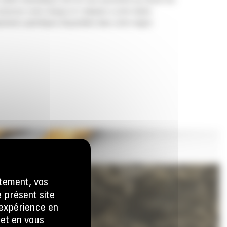
 pelles hydrauliques afin de vous permettre de tasser les
nserver votre charge et s'adapter à votre tâche.
ements spécifiques disponibles dans votre région.
tement, vos
e présent site
e expérience en
 et en vous