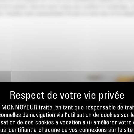
nsion de vos machines Cat. Ils sont tous parfaitement équilibrés pour nos
 de la machine. Nous les avons conçus pour accélérer le remplissage, co
s. Consultez votre concessionnaire Cat pour en savoir plus sur les équip
ONNOYEUR traite, en tant que responsable de trai
nnelles de navigation via l’utilisation de cookies sur l
ilisation de ces cookies a vocation à (i) améliorer votr
ous identifiant à chacune de vos connexions sur le site