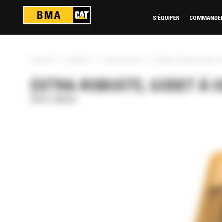
Panneau de gestion des cookies
S'ÉQUIPER
COMMANDER 
»
»
»
Accueil
Produits
Extra-robuste
Godet à usage intensif 
EXTRA-ROBUSTE, GODET À US
Extra-robuste