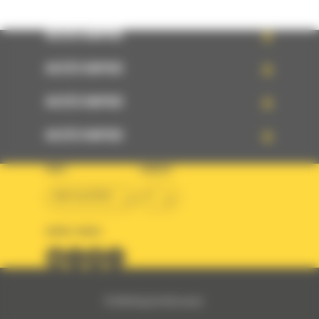
ACCÈS RAPIDE
ACCÈS RAPIDE
ACCÈS RAPIDE
ACCÈS RAPIDE
PAYS
LANGUE
BM ALGÉRIE
fr
SUIVEZ-NOUS
© 2024 Bergerat-Monnoyeur