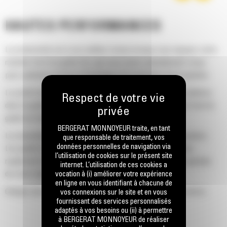
HAUTES PERFORMANCES
La productivité est à son meilleur niveau lorsque vous équipez votre
machine Cat d'un godet Cat, que nous avons spécialement conçu
pour optimiser la force d'arrachage et la puissance de la machine.
Le profil d'enveloppe à rayon double améliore le flux des matières
dans le godet. Le dégagement de talon accru garantit que le fond du
godet ne frotte pas, ce qui réduit les coûts d'entretien.
BERGERAT MONNOYEUR traite, en tant
La consommation de carburant est maximale lors de l'excavation.
que responsable de traitement, vos
données personnelles de navigation via
Les godets Cat sont conçus pour creuser dans les matériaux
l’utilisation de cookies sur le présent site
rapidement afin d'améliorer l'efficacité de fonctionnement globale
internet. L’utilisation de ces cookies a
de votre machine.
vocation à (i) améliorer votre expérience
en ligne en vous identifiant à chacune de
Chargez plus de matière plus rapidement. La forme et les barres
vos connexions sur le site et en vous
fournissant des services personnalisés
latérales du godet permettent une rétention optimale des matériaux
adaptés à vos besoins ou (ii) à permettre
dans le godet à chaque charge.
à BERGERAT MONNOYEUR de réaliser