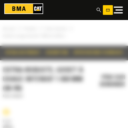
Panneau de gestion des cookies
»
»
»
Accueil
Produits
Extra-robuste
Godet à usage intensif 1 650 mm (66 in)
DÉTAILS DU PRODUIT
DESCRIPTION
SPÉCIFICATIONS TECHNIQUES
EXTRA-ROBUSTE, GODET À
PRIX SUR
USAGE INTENSIF 1 650 MM
DEMANDE
(66 IN)
Extra-robuste
Poids
445 kg