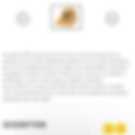
®
Les godets Cat
sont plus qu'un accessoire, ils sont une extension de vos
machines Cat. Ils sont tous parfaitement équilibrés pour nos pelles hydrauliques
afin de vous permettre de tasser les charges sans compromettre le rendement
énergétique ou l'état de la machine. Nous les avons conçus pour accélérer le
remplissage, conserver votre charge et s'adapter à votre tâche.
Les accessoires ne sont pas disponibles dans toutes les régions. Consultez
votre concessionnaire Cat pour en savoir plus sur les équipements spécifiques
disponibles dans votre région.
DESCRIPTION