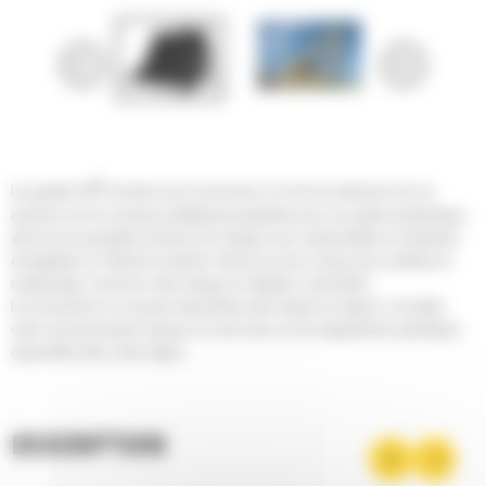
®
Les godets Cat
sont plus qu'un accessoire, ils sont une extension de vos
machines Cat. Ils sont tous parfaitement équilibrés pour nos pelles hydrauliques
afin de vous permettre de tasser les charges sans compromettre le rendement
énergétique ou l'état de la machine. Nous les avons conçus pour accélérer le
remplissage, conserver votre charge et s'adapter à votre tâche.
Les accessoires ne sont pas disponibles dans toutes les régions. Consultez
votre concessionnaire Cat pour en savoir plus sur les équipements spécifiques
disponibles dans votre région.
DESCRIPTION