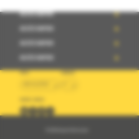
ACCÈS RAPIDE
ACCÈS RAPIDE
ACCÈS RAPIDE
ACCÈS RAPIDE
PAYS
LANGUE
BM ALGÉRIE
fr
SUIVEZ-NOUS
© 2024 Bergerat-Monnoyeur