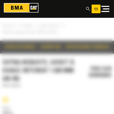
Panneau de gestion des cookies
»
»
»
Accueil
Produits
Extra-robuste
Godet à usage intensif 1 650 mm (66 in)
DÉTAILS DU PRODUIT
DESCRIPTION
SPÉCIFICATIONS TECHNIQUES
EXTRA-ROBUSTE, GODET À
PRIX SUR
USAGE INTENSIF 1 650 MM
DEMANDE
(66 IN)
Extra-robuste
Poids
2052 kg