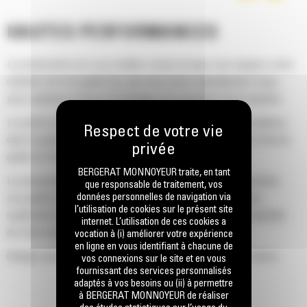
HAUTES PERFORMANCES
La productivité est à son meilleur niveau lorsque vous équipez votre
machine Cat d'un godet Cat, que nous avons spécialement conçu
pour optimiser la force d'arrachage et la puissance de la machine.
Le profil d'enveloppe à rayon double améliore le flux des matières
dans le godet. Le dégagement de talon accru garantit que le fond du
godet ne frotte pas, ce qui réduit les coûts d'entretien.
BERGERAT MONNOYEUR traite, en tant
La consommation de carburant est maximale lors de l'excavation.
que responsable de traitement, vos
données personnelles de navigation via
Les godets Cat sont conçus pour creuser dans les matériaux
l’utilisation de cookies sur le présent site
rapidement afin d'améliorer l'efficacité de fonctionnement globale
internet. L’utilisation de ces cookies a
de votre machine.
vocation à (i) améliorer votre expérience
en ligne en vous identifiant à chacune de
Chargez plus de matière plus rapidement. La forme et les barres
vos connexions sur le site et en vous
fournissant des services personnalisés
latérales du godet permettent une rétention optimale des matériaux
adaptés à vos besoins ou (ii) à permettre
dans le godet à chaque charge.
à BERGERAT MONNOYEUR de réaliser