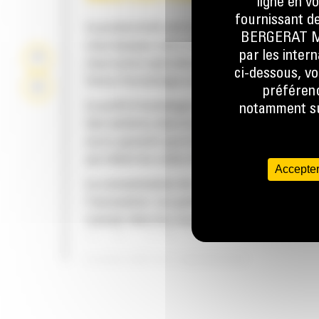
ligne en v
fournissant de
La productivité est à son meilleur niveau lor
BERGERAT MON
vous équipez votre machine Cat d'un godet C
par les inter
nous avons spécialement conçu pour optimis
ci-dessous, vo
force d'arrachage et la puissance de la mach
préférenc
Le profil d'enveloppe à rayon double améliore
notamment sur
des matières dans le godet. Le dégagement d
accru garantit que le fond du godet ne frotte
qui réduit les coûts d'entretien.
Accepter
La consommation de carburant est maximale 
l'excavation. Les godets Cat sont conçus pou
creuser dans les matériaux rapidement afin
d'améliorer l'efficacité de fonctionnement g
de votre machine.
FIABILITÉ ET LONGÉVITÉ
Chargez plus de matière plus rapidement. La
et les barres latérales du godet permettent 
rétention optimale des matériaux dans le god