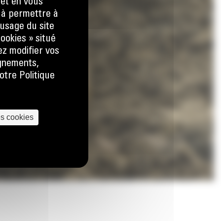
 et en vous
) à permettre à
usage du site
ookies » situé
ez modifier vos
ignements,
otre Politique
es cookies