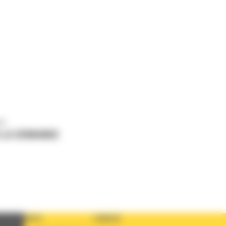
us
 LA DEMANDE
PAYS
LANGUE