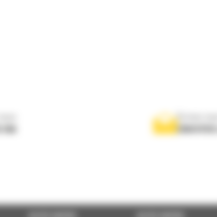
nous
Écrivez-no
 556
ENVOYER
ACCÈS RAPIDE
ACCÈS RAPIDE