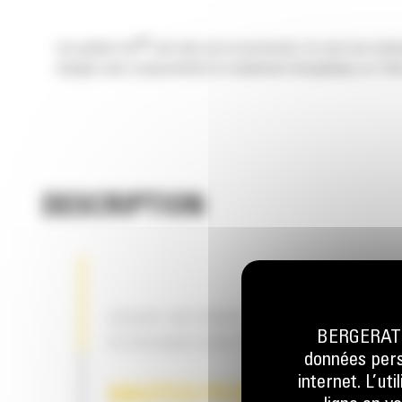
®
Les godets Cat
sont plus qu'un accessoire, ils sont une exte
charges sans compromettre le rendement énergétique ou l'état
DESCRIPTION
USAGE INTENSIF – SOLUTION
BERGERAT M
D'EXCAVATION POLYVALENTE
données perso
internet. L’ut
HAUTES PERFORMANCES