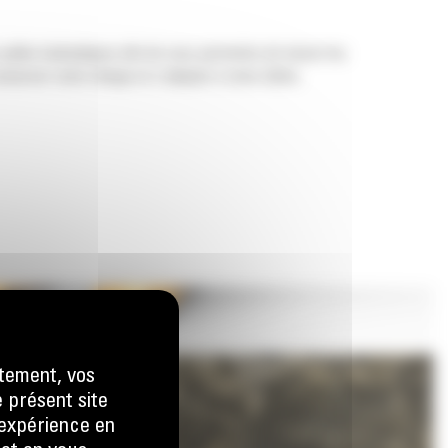
 pelles hydrauliques afin de vous permettre de tasser les
nserver votre charge et s'adapter à votre tâche.
tement, vos
e présent site
e expérience en