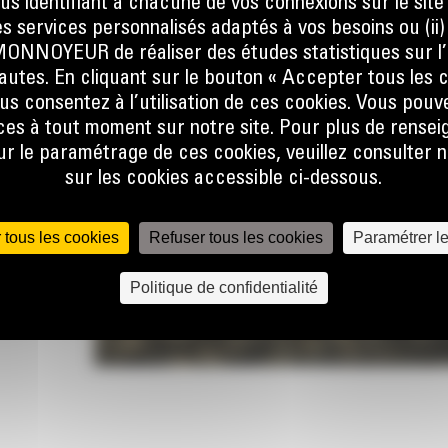
ous identifiant à chacune de vos connexions sur le site
s services personnalisés adaptés à vos besoins ou (ii
sque
NOYEUR de réaliser des études statistiques sur l’
at, que
nautes. En cliquant sur le bouton « Accepter tous les c
er la
us consentez à l’utilisation de ces cookies. Vous pouv
ine.
es à tout moment sur notre site. Pour plus de rense
 le flux
 le paramétrage de ces cookies, veuillez consulter n
e talon
sur les cookies accessible ci-dessous.
 pas, ce
 tous les cookies
Refuser tous les cookies
Paramétrer l
lors de
r
Politique de confidentialité
lobale
 forme
une
et à