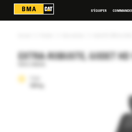
Panneau de gestion des cookies
S'ÉQUIPER
COMMANDER 
»
»
»
Accueil
Produits
Extra-robuste
Godet HD 1200 mm (48 i
EXTRA-ROBUSTE, GODET HD 1
Extra-robuste
Poids
526 kg