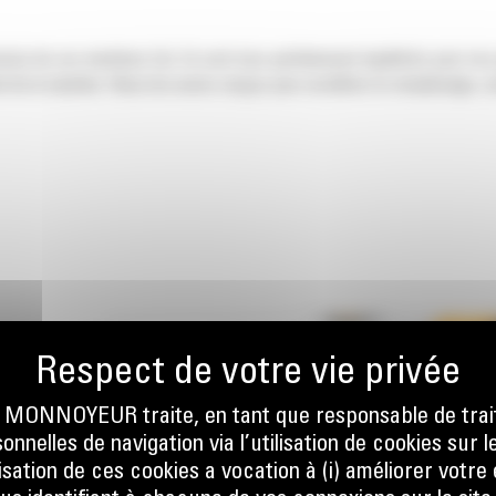
nsion de vos machines Cat. Ils sont tous parfaitement équilibrés pour nos
 de la machine. Nous les avons conçus pour accélérer le remplissage, co
ONNOYEUR traite, en tant que responsable de trai
nnelles de navigation via l’utilisation de cookies sur l
ilisation de ces cookies a vocation à (i) améliorer votr