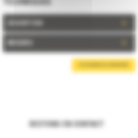
TECHNIQUES
+
DESCRIPTION
+
MESURES
TÉLÉCHARGER LA BROCHURE
RESTONS EN CONTACT