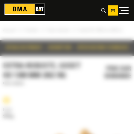
Panneau de gestion des cookies
»
»
»
Accueil
Produits
Extra-robuste
Godet HD 1300 mm (852 in)
DÉTAILS DU PRODUIT
DESCRIPTION
SPÉCIFICATIONS TECHNIQUES
EXTRA-ROBUSTE, GODET
PRIX SUR
HD 1300 MM (852 IN)
DEMANDE
Extra-robuste
Poids
979 kg