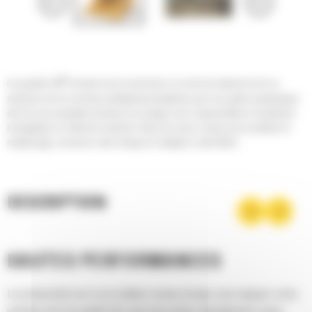
®
Les godets Cat
sont plus qu'un accessoire, ils sont une extension de vos
machines Cat. Ils sont tous parfaitement équilibrés pour nos pelles hydrauliques
afin de vous permettre de tasser les charges sans compromettre le rendement
énergétique ou l'état de la machine. Nous les avons conçus pour accélérer le
remplissage, conserver votre charge et s'adapter à votre tâche.
DESCRIPTION
HAUTES PERFORMANCES
La productivité est à son meilleur niveau lorsque vous équipez votre
machine Cat d'un godet Cat, que nous avons spécialement conçu