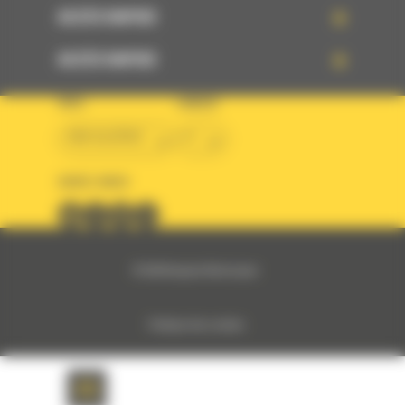
ACCÈS RAPIDE
ACCÈS RAPIDE
PAYS
LANGUE
BM ALGÉRIE
fr
SUIVEZ-NOUS
© 2024 Bergerat-Monnoyeur
Politique des cookies
Politique de protection des données