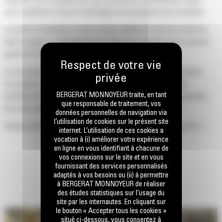
pour optimiser la force d'arrachage et la puissance de la machine.
Le profil d'enveloppe à rayon double améliore le flux des matières
dans le godet. Le dégagement de talon accru garantit que le fond du
godet ne frotte pas, ce qui réduit les coûts d'entretien.
La consommation de carburant est maximale lors de l'excavation.
Les godets Cat sont conçus pour creuser dans les matériaux
BERGERAT MONNOYEUR traite, en tant
rapidement afin d'améliorer l'efficacité de fonctionnement globale
que responsable de traitement, vos
de votre machine.
données personnelles de navigation via
l’utilisation de cookies sur le présent site
Chargez plus de matière plus rapidement. La forme et les barres
internet. L’utilisation de ces cookies a
latérales du godet permettent une rétention optimale des matériaux
vocation à (i) améliorer votre expérience
en ligne en vous identifiant à chacune de
dans le godet à chaque charge.
vos connexions sur le site et en vous
fournissant des services personnalisés
adaptés à vos besoins ou (ii) à permettre
à BERGERAT MONNOYEUR de réaliser
des études statistiques sur l’usage du
site par les internautes. En cliquant sur
le bouton « Accepter tous les cookies »
situé ci-dessous, vous consentez à