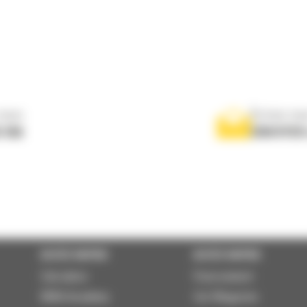
nous
Écrivez-no
 556
ENVOYER
ACCÈS RAPIDE
ACCÈS RAPIDE
Calculator
Financement
BMA Academy
Cat Magazine