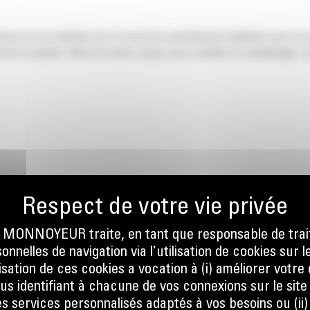
nsion de vos machines Cat. Ils sont tous parfaitement équilibrés pour nos
 de la machine. Nous les avons conçus pour accélérer le remplissage, co
ONNOYEUR traite, en tant que responsable de trai
nnelles de navigation via l’utilisation de cookies sur l
ilisation de ces cookies a vocation à (i) améliorer votr
ous identifiant à chacune de vos connexions sur le site
s services personnalisés adaptés à vos besoins ou (ii