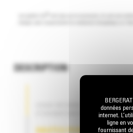
®
Les godets Cat
sont plus qu'un accessoire, ils sont une exte
charges sans compromettre le rendement énergétique ou l'état
DESCRIPTION
BERGERAT M
USAGE INTENSIF – SOLUTION
données perso
D'EXCAVATION POLYVALENTE
internet. L’ut
ligne en v
fournissant de
HAUTES PERFORMANCES