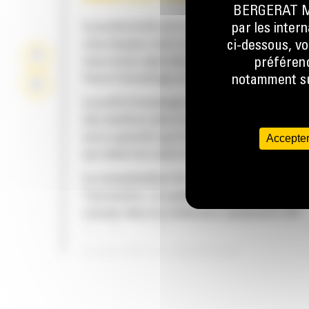
BERGERAT MON
La productivité est à son meilleur niveau lor
par les inter
vous équipez votre machine Cat d'un godet C
ci-dessous, vo
nous avons spécialement conçu pour optimis
préférenc
force d'arrachage et la puissance de la mach
notamment sur
Le profil d'enveloppe à rayon double améliore
des matières dans le godet. Le dégagement d
accru garantit que le fond du godet ne frotte
Accepter
qui réduit les coûts d'entretien.
La consommation de carburant est maximale 
l'excavation. Les godets Cat sont conçus pou
creuser dans les matériaux rapidement afin
d'améliorer l'efficacité de fonctionnement g
de votre machine.
FIABILITÉ ET LONGÉVITÉ
Chargez plus de matière plus rapidement. La
et les barres latérales du godet permettent 
rétention optimale des matériaux dans le god