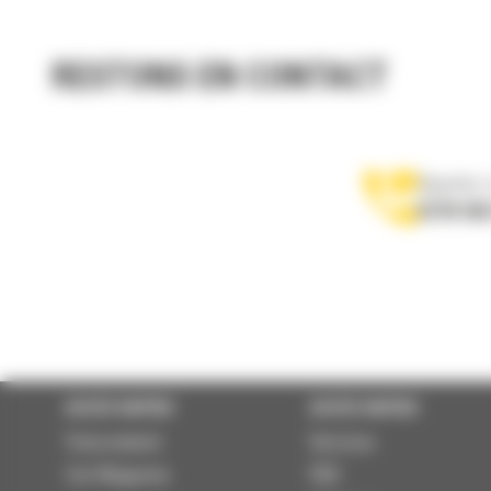
RESTONS EN CONTACT
Appelez-
0770 555
ACCÈS RAPIDE
ACCÈS RAPIDE
Financement
Services
Cat Magazine
RSE