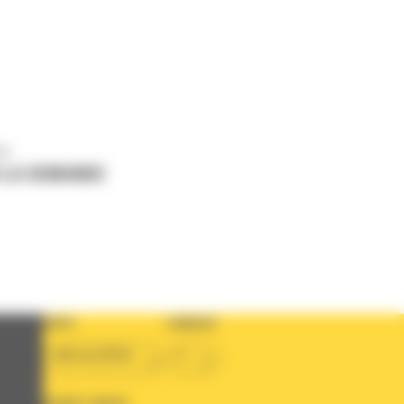
us
 LA DEMANDE
PAYS
LANGUE
BM ALGÉRIE
fr