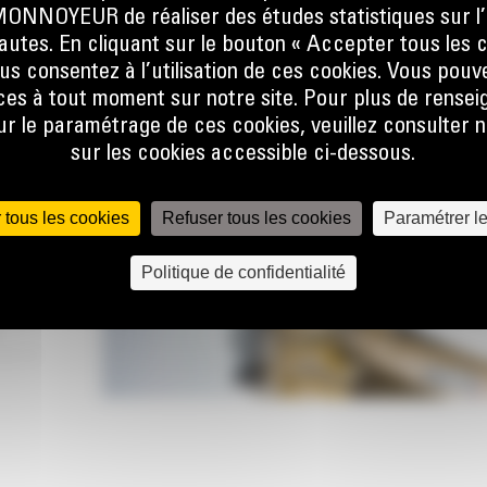
NOYEUR de réaliser des études statistiques sur l’
sque
nautes. En cliquant sur le bouton « Accepter tous les c
at, que
us consentez à l’utilisation de ces cookies. Vous pouv
er la
es à tout moment sur notre site. Pour plus de rense
ine.
 le paramétrage de ces cookies, veuillez consulter n
sur les cookies accessible ci-dessous.
 le flux
e talon
 pas, ce
 tous les cookies
Refuser tous les cookies
Paramétrer l
Politique de confidentialité
lors de
r
lobale
 forme
une
et à