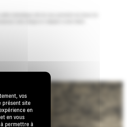
 pelles hydrauliques afin de vous permettre de tasser les
nserver votre charge et s'adapter à votre tâche.
tement, vos
e présent site
e expérience en
 et en vous
) à permettre à