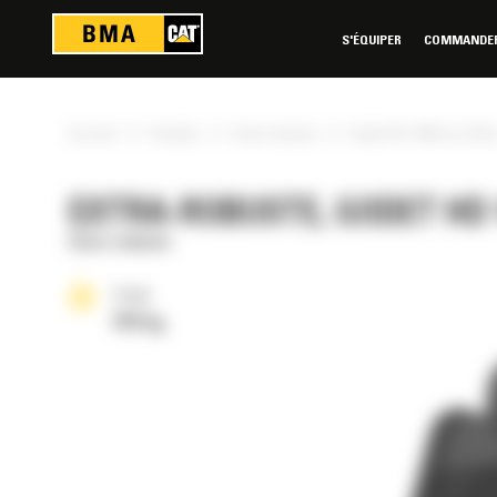
Panneau de gestion des cookies
S'ÉQUIPER
COMMANDER 
»
»
»
Accueil
Produits
Extra-robuste
Godet HD 1400 mm (55 i
EXTRA-ROBUSTE, GODET HD 1
Extra-robuste
Poids
918 kg