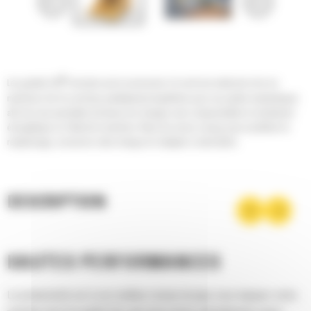
®
Les godets Cat
sont plus qu'un accessoire, ils sont une extension de vos
machines Cat. Ils sont tous parfaitement équilibrés pour nos pelles hydrauliques
afin de vous permettre de tasser les charges sans compromettre le rendement
énergétique ou l'état de la machine. Nous les avons conçus pour accélérer le
remplissage, conserver votre charge et s'adapter à votre tâche.
DESCRIPTION
HAUTES PERFORMANCES
La productivité est à son meilleur niveau lorsque vous équipez votre