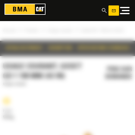
Panneau de gestion des cookies
»
»
»
Accueil
Produits
Usage courant
Godet GD 1 100 mm (43 in)
DÉTAILS DU PRODUIT
DESCRIPTION
SPÉCIFICATIONS TECHNIQUES
USAGE COURANT, GODET
PRIX SUR
GD 1 100 MM (43 IN)
DEMANDE
Usage courant
Poids
573 kg