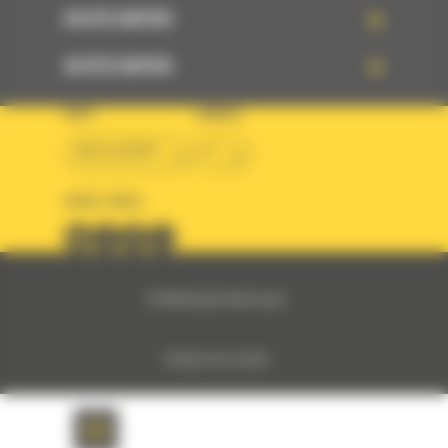
ACCÈS RAPIDE
ACCÈS RAPIDE
PAYS
LANGUE
BM ALGÉRIE
fr
SUIVEZ-NOUS
© 2024 Bergerat-Monnoyeur
Politique des cookies
Politique de protection des données