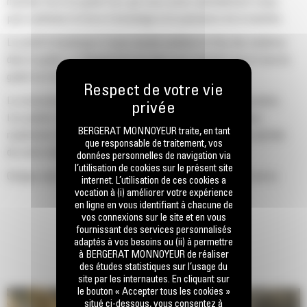
machine Cat d'un godet Cat, que nous avons spécialement conçu
pour optimiser la force d'arrachage et la puissance de la machine.
Le profil d'enveloppe à rayon double améliore le flux des matières
dans le godet. Le dégagement de talon accru garantit que le fond du
godet ne frotte pas, ce qui réduit les coûts d'entretien.
La consommation de carburant est maximale lors de l'excavation.
Les godets Cat sont conçus pour creuser dans les matériaux
BERGERAT MONNOYEUR traite, en tant
rapidement afin d'améliorer l'efficacité de fonctionnement globale
que responsable de traitement, vos
de votre machine.
données personnelles de navigation via
l’utilisation de cookies sur le présent site
Chargez plus de matière plus rapidement. La forme et les barres
internet. L’utilisation de ces cookies a
latérales du godet permettent une rétention optimale des matériaux
vocation à (i) améliorer votre expérience
en ligne en vous identifiant à chacune de
dans le godet à chaque charge.
vos connexions sur le site et en vous
fournissant des services personnalisés
adaptés à vos besoins ou (ii) à permettre
à BERGERAT MONNOYEUR de réaliser
des études statistiques sur l’usage du
site par les internautes. En cliquant sur
le bouton « Accepter tous les cookies »
situé ci-dessous, vous consentez à