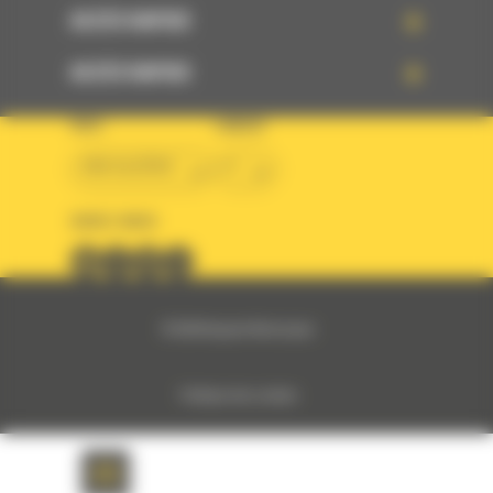
ACCÈS RAPIDE
ACCÈS RAPIDE
PAYS
LANGUE
BM ALGÉRIE
fr
SUIVEZ-NOUS
© 2024 Bergerat-Monnoyeur
Politique des cookies
Politique de protection des données