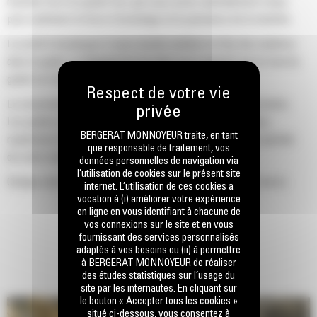
machine Cat d'un godet Cat, que nous avons spécialement conçu
pour optimiser la force d'arrachage et la puissance de la machine.
Le profil d'enveloppe à rayon double améliore le flux des matières
dans le godet. Le dégagement de talon accru garantit que le fond du
godet ne frotte pas, ce qui réduit les coûts d'entretien.
La consommation de carburant est maximale lors de l'excavation.
Les godets Cat sont conçus pour creuser dans les matériaux
BERGERAT MONNOYEUR traite, en tant
rapidement afin d'améliorer l'efficacité de fonctionnement globale
que responsable de traitement, vos
de votre machine.
données personnelles de navigation via
l’utilisation de cookies sur le présent site
Chargez plus de matière plus rapidement. La forme et les barres
internet. L’utilisation de ces cookies a
latérales du godet permettent une rétention optimale des matériaux
vocation à (i) améliorer votre expérience
en ligne en vous identifiant à chacune de
dans le godet à chaque charge.
vos connexions sur le site et en vous
fournissant des services personnalisés
adaptés à vos besoins ou (ii) à permettre
à BERGERAT MONNOYEUR de réaliser
des études statistiques sur l’usage du
site par les internautes. En cliquant sur
le bouton « Accepter tous les cookies »
situé ci-dessous, vous consentez à