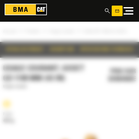
Panneau de gestion des cookies
»
»
»
Accueil
Produits
Usage courant
Godet GD 1100 mm (43 in)
DÉTAILS DU PRODUIT
DESCRIPTION
SPÉCIFICATIONS TECHNIQUES
USAGE COURANT, GODET
PRIX SUR
GD 1100 MM (43 IN)
DEMANDE
Usage courant
Poids
487 kg