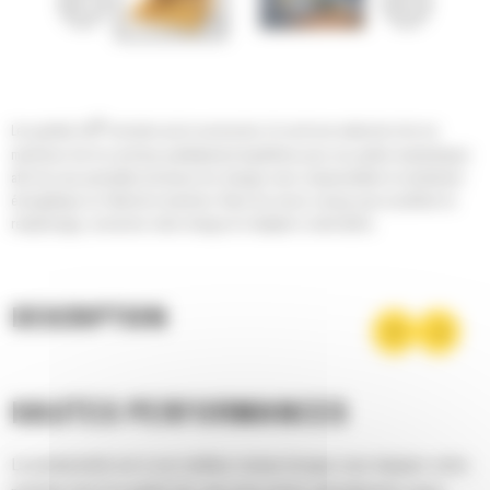
®
Les godets Cat
sont plus qu'un accessoire, ils sont une extension de vos
machines Cat. Ils sont tous parfaitement équilibrés pour nos pelles hydrauliques
afin de vous permettre de tasser les charges sans compromettre le rendement
énergétique ou l'état de la machine. Nous les avons conçus pour accélérer le
remplissage, conserver votre charge et s'adapter à votre tâche.
DESCRIPTION
HAUTES PERFORMANCES
La productivité est à son meilleur niveau lorsque vous équipez votre