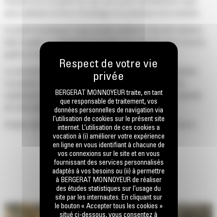
machine Cat d'un godet Cat, que nous avons spécialement conçu
pour optimiser la force d'arrachage et la puissance de la machine.
Le profil d'enveloppe à rayon double améliore le flux des matières
dans le godet. Le dégagement de talon accru garantit que le fond du
godet ne frotte pas, ce qui réduit les coûts d'entretien.
La consommation de carburant est maximale lors de l'excavation.
Les godets Cat sont conçus pour creuser dans les matériaux
BERGERAT MONNOYEUR traite, en tant
rapidement afin d'améliorer l'efficacité de fonctionnement globale
que responsable de traitement, vos
de votre machine.
données personnelles de navigation via
l’utilisation de cookies sur le présent site
Chargez plus de matière plus rapidement. La forme et les barres
internet. L’utilisation de ces cookies a
latérales du godet permettent une rétention optimale des matériaux
vocation à (i) améliorer votre expérience
en ligne en vous identifiant à chacune de
dans le godet à chaque charge.
vos connexions sur le site et en vous
fournissant des services personnalisés
adaptés à vos besoins ou (ii) à permettre
à BERGERAT MONNOYEUR de réaliser
des études statistiques sur l’usage du
site par les internautes. En cliquant sur
le bouton « Accepter tous les cookies »
situé ci-dessous, vous consentez à