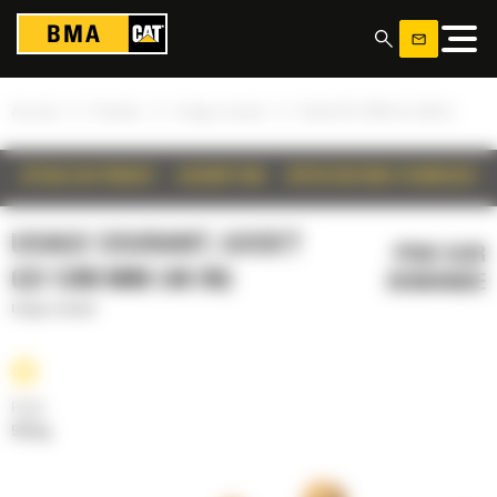
Panneau de gestion des cookies
»
»
»
Accueil
Produits
Usage courant
Godet GD 1200 mm (48 in)
DÉTAILS DU PRODUIT
DESCRIPTION
SPÉCIFICATIONS TECHNIQUES
USAGE COURANT, GODET
PRIX SUR
GD 1200 MM (48 IN)
DEMANDE
Usage courant
Poids
516 kg