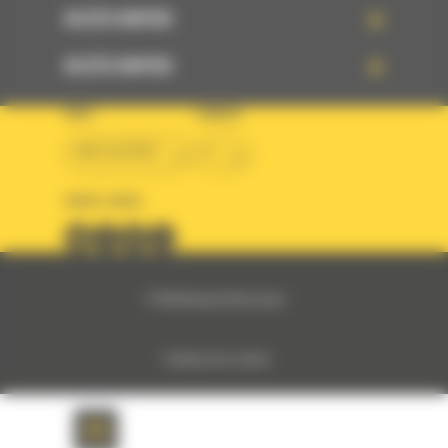
ACCÈS RAPIDE
ACCÈS RAPIDE
PAYS
LANGUE
BM ALGÉRIE
fr
SUIVEZ-NOUS
© 2024 Bergerat-Monnoyeur
Politique des cookies
Politique de protection des données