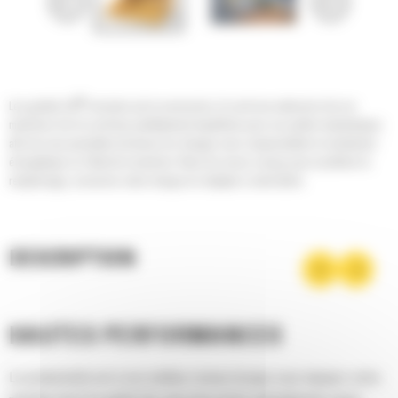
®
Les godets Cat
sont plus qu'un accessoire, ils sont une extension de vos
machines Cat. Ils sont tous parfaitement équilibrés pour nos pelles hydrauliques
afin de vous permettre de tasser les charges sans compromettre le rendement
énergétique ou l'état de la machine. Nous les avons conçus pour accélérer le
remplissage, conserver votre charge et s'adapter à votre tâche.
DESCRIPTION
HAUTES PERFORMANCES
La productivité est à son meilleur niveau lorsque vous équipez votre