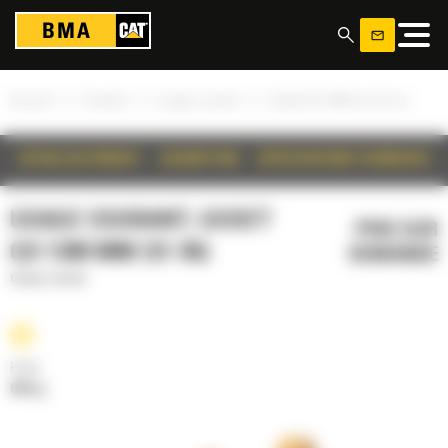
Panneau de gestion des cookies
»
»
»
Accueil
Produits
Usage courant
Godet GD 1300 mm (51 in)
DÉTAILS DU PRODUIT
DESCRIPTION
SPÉCIFICATIONS TECHNIQUES
USAGE COURANT, GODET
PRIX SUR
GD 1300 MM (51 IN)
DEMANDE
Usage courant
Poids
886 kg