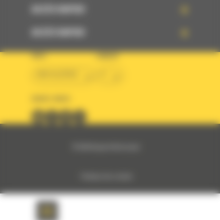
ACCÈS RAPIDE
ACCÈS RAPIDE
PAYS
LANGUE
BM ALGÉRIE
fr
SUIVEZ-NOUS
© 2024 Bergerat-Monnoyeur
Politique des cookies
Politique de protection des données