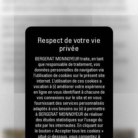
machine Cat d'un godet Cat, que nous avons spécialement conçu
pour optimiser la force d'arrachage et la puissance de la machine.
Le profil d'enveloppe à rayon double améliore le flux des matières
dans le godet. Le dégagement de talon accru garantit que le fond du
godet ne frotte pas, ce qui réduit les coûts d'entretien.
La consommation de carburant est maximale lors de l'excavation.
Les godets Cat sont conçus pour creuser dans les matériaux
BERGERAT MONNOYEUR traite, en tant
rapidement afin d'améliorer l'efficacité de fonctionnement globale
que responsable de traitement, vos
de votre machine.
données personnelles de navigation via
l’utilisation de cookies sur le présent site
Chargez plus de matière plus rapidement. La forme et les barres
internet. L’utilisation de ces cookies a
latérales du godet permettent une rétention optimale des matériaux
vocation à (i) améliorer votre expérience
en ligne en vous identifiant à chacune de
dans le godet à chaque charge.
vos connexions sur le site et en vous
fournissant des services personnalisés
adaptés à vos besoins ou (ii) à permettre
à BERGERAT MONNOYEUR de réaliser
des études statistiques sur l’usage du
site par les internautes. En cliquant sur
le bouton « Accepter tous les cookies »
situé ci-dessous, vous consentez à