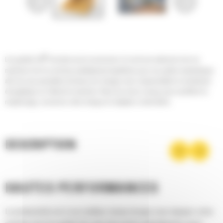
®
Les godets Cat
sont plus qu'un accessoire, ils sont une extension de vos
machines Cat. Ils sont tous parfaitement équilibrés pour nos pelles hydrauliques
afin de vous permettre de tasser les charges sans compromettre le rendement
énergétique ou l'état de la machine. Nous les avons conçus pour accélérer le
remplissage, conserver votre charge et s'adapter à votre tâche.
DESCRIPTION
HAUTES PERFORMANCES
La productivité est à son meilleur niveau lorsque vous équipez votre