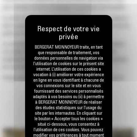
pour optimiser la force d'arrachage et la puissance de la machine.
Le profil d'enveloppe à rayon double améliore le flux des matières
dans le godet. Le dégagement de talon accru garantit que le fond du
godet ne frotte pas, ce qui réduit les coûts d'entretien.
La consommation de carburant est maximale lors de l'excavation.
BERGERAT MONNOYEUR traite, en tant
Les godets Cat sont conçus pour creuser dans les matériaux
que responsable de traitement, vos
données personnelles de navigation via
rapidement afin d'améliorer l'efficacité de fonctionnement globale
l’utilisation de cookies sur le présent site
de votre machine.
internet. L’utilisation de ces cookies a
vocation à (i) améliorer votre expérience
Chargez plus de matière plus rapidement. La forme et les barres
en ligne en vous identifiant à chacune de
latérales du godet permettent une rétention optimale des matériaux
vos connexions sur le site et en vous
fournissant des services personnalisés
dans le godet à chaque charge.
adaptés à vos besoins ou (ii) à permettre
à BERGERAT MONNOYEUR de réaliser
des études statistiques sur l’usage du
site par les internautes. En cliquant sur
le bouton « Accepter tous les cookies »
situé ci-dessous, vous consentez à
l’utilisation de ces cookies. Vous pouvez
modifier vos préférences à tout moment