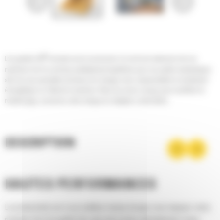
®
Les godets Cat
sont plus qu'un accessoire, ils sont une extension de vos
machines Cat. Ils sont tous parfaitement équilibrés pour nos pelles hydrauliques
afin de vous permettre de tasser les charges sans compromettre le rendement
énergétique ou l'état de la machine. Nous les avons conçus pour accélérer le
remplissage, conserver votre charge et s'adapter à votre tâche.
DESCRIPTION
HAUTES PERFORMANCES
La productivité est à son meilleur niveau lorsque vous équipez votre
machine Cat d'un godet Cat, que nous avons spécialement conçu