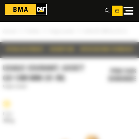
Panneau de gestion des cookies
»
»
»
Accueil
Produits
Usage courant
Godet GD 1300 mm (51 in)
DÉTAILS DU PRODUIT
DESCRIPTION
SPÉCIFICATIONS TECHNIQUES
USAGE COURANT, GODET
PRIX SUR
GD 1300 MM (51 IN)
DEMANDE
Usage courant
Poids
701 kg