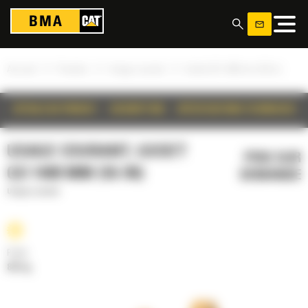
Panneau de gestion des cookies
»
»
»
Accueil
Produits
Usage courant
Godet GD 1400 mm (55 in)
DÉTAILS DU PRODUIT
DESCRIPTION
SPÉCIFICATIONS TECHNIQUES
USAGE COURANT, GODET
PRIX SUR
GD 1400 MM (55 IN)
DEMANDE
Usage courant
Poids
847 kg