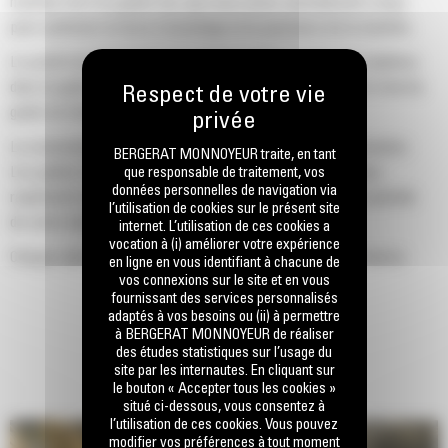
machine Cat d'un godet Cat, que nous avons spécialement conçu
pour optimiser la force d'arrachage et la puissance de la machine.
Le profil d'enveloppe à rayon double améliore le flux des matières
dans le godet. Le dégagement de talon accru garantit que le fond du
godet ne frotte pas, ce qui réduit les coûts d'entretien.
La consommation de carburant est maximale lors de l'excavation.
BERGERAT MONNOYEUR traite, en tant
Les godets Cat sont conçus pour creuser dans les matériaux
que responsable de traitement, vos
données personnelles de navigation via
rapidement afin d'améliorer l'efficacité de fonctionnement globale
l’utilisation de cookies sur le présent site
de votre machine.
internet. L’utilisation de ces cookies a
vocation à (i) améliorer votre expérience
Chargez plus de matière plus rapidement. La forme et les barres
en ligne en vous identifiant à chacune de
vos connexions sur le site et en vous
latérales du godet permettent une rétention optimale des matériaux
fournissant des services personnalisés
dans le godet à chaque charge.
adaptés à vos besoins ou (ii) à permettre
à BERGERAT MONNOYEUR de réaliser
des études statistiques sur l’usage du
site par les internautes. En cliquant sur
le bouton « Accepter tous les cookies »
situé ci-dessous, vous consentez à
l’utilisation de ces cookies. Vous pouvez
modifier vos préférences à tout moment