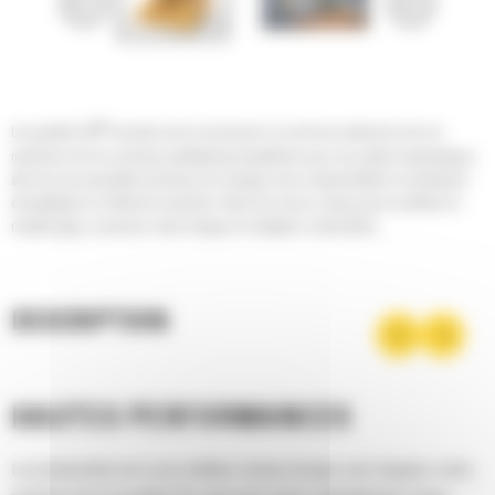
®
Les godets Cat
sont plus qu'un accessoire, ils sont une extension de vos
machines Cat. Ils sont tous parfaitement équilibrés pour nos pelles hydrauliques
afin de vous permettre de tasser les charges sans compromettre le rendement
énergétique ou l'état de la machine. Nous les avons conçus pour accélérer le
remplissage, conserver votre charge et s'adapter à votre tâche.
DESCRIPTION
HAUTES PERFORMANCES
La productivité est à son meilleur niveau lorsque vous équipez votre