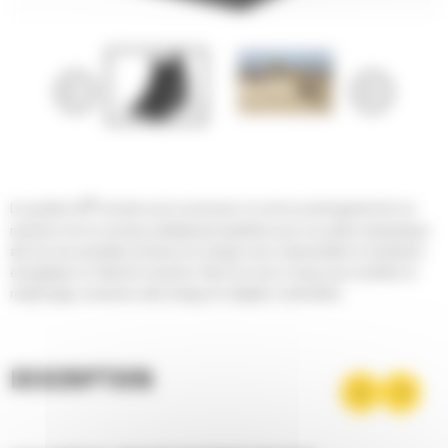
®
Les godets Cat
sont plus qu'un accessoire, ils sont un prolongement de vos
machines Cat. Ils sont tous parfaitement équilibrés pour nos pelles hydrauliques
afin de vous permettre de tasser les charges sans compromettre le rendement
énergétique ou l'état de la machine. Nous les avons conçus pour accélérer le
remplissage, conserver votre charge et s'adapter à votre tâche.
DESCRIPTION