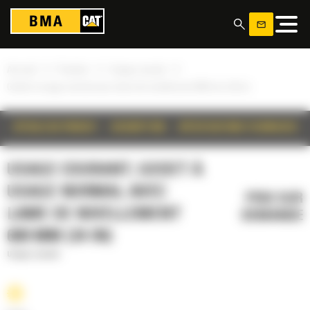
Panneau de gestion des cookies
»
»
»
Accueil
Produits
Usage courant
Godet à usage normal avec lame de nivellement 600 mm (24 in)
DÉTAILS DU PRODUIT
DESCRIPTION
SPÉCIFICATIONS TECHNIQUES
USAGE COURANT, GODET À
USAGE NORMAL AVEC
PRIX SUR
LAME DE NIVELLEMENT
DEMANDE
600 MM (24 IN)
Usage courant