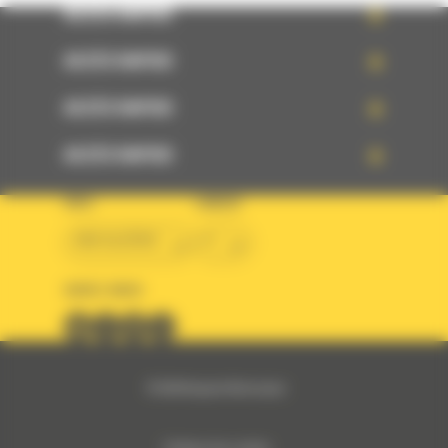
ACCÈS RAPIDE
ACCÈS RAPIDE
ACCÈS RAPIDE
ACCÈS RAPIDE
PAYS
LANGUE
BM ALGÉRIE
fr
SUIVEZ-NOUS
© 2024 Bergerat-Monnoyeur