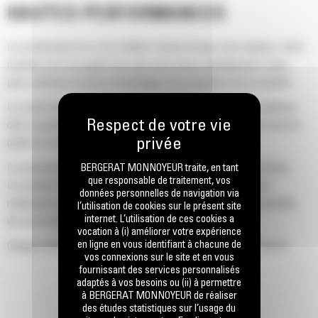
HAUTES PERFORMANCES
La productivité est à son meilleur niveau lorsque vous équipez votre
machine Cat d'un godet Cat, que nous avons spécialement conçu
pour optimiser la force d'arrachage et la puissance de la machine.
Le profil d'enveloppe à rayon double améliore le flux des matières
dans le godet. Le dégagement de talon accru garantit que le fond du
godet ne frotte pas, ce qui réduit les coûts d'entretien.
La consommation de carburant est maximale lors de l'excavation.
BERGERAT MONNOYEUR traite, en tant
que responsable de traitement, vos
Les godets Cat sont conçus pour creuser dans les matériaux
données personnelles de navigation via
rapidement afin d'améliorer l'efficacité de fonctionnement globale
l’utilisation de cookies sur le présent site
internet. L’utilisation de ces cookies a
de votre machine.
vocation à (i) améliorer votre expérience
en ligne en vous identifiant à chacune de
Chargez plus de matière plus rapidement. La forme et les barres
vos connexions sur le site et en vous
latérales du godet permettent une rétention optimale des matériaux
fournissant des services personnalisés
dans le godet à chaque charge.
adaptés à vos besoins ou (ii) à permettre
à BERGERAT MONNOYEUR de réaliser
des études statistiques sur l’usage du