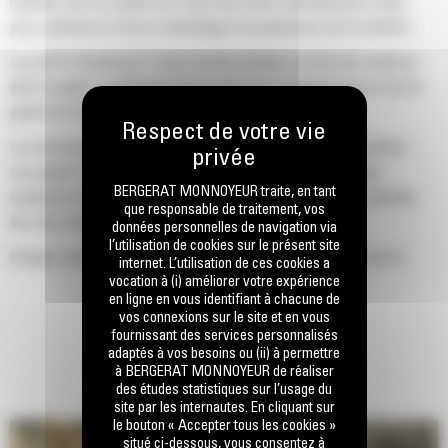
machine Cat d'un godet Cat, que nous avons spécialement conçu
pour optimiser la force d'arrachage et la puissance de la machine.
Le profil d'enveloppe à rayon double améliore le flux des matières
dans le godet. Le dégagement de talon accru garantit que le fond du
godet ne frotte pas, ce qui réduit les coûts d'entretien.
La consommation de carburant est maximale lors de l'excavation.
Les godets Cat sont conçus pour creuser dans les matériaux
BERGERAT MONNOYEUR traite, en tant
rapidement afin d'améliorer l'efficacité de fonctionnement globale
que responsable de traitement, vos
de votre machine.
données personnelles de navigation via
l’utilisation de cookies sur le présent site
Chargez plus de matière plus rapidement. La forme et les barres
internet. L’utilisation de ces cookies a
latérales du godet permettent une rétention optimale des matériaux
vocation à (i) améliorer votre expérience
en ligne en vous identifiant à chacune de
dans le godet à chaque charge.
vos connexions sur le site et en vous
fournissant des services personnalisés
adaptés à vos besoins ou (ii) à permettre
à BERGERAT MONNOYEUR de réaliser
des études statistiques sur l’usage du
site par les internautes. En cliquant sur
le bouton « Accepter tous les cookies »
situé ci-dessous, vous consentez à