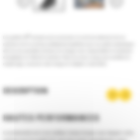
®
Les godets Cat
sont plus qu'un accessoire, ils sont une extension de vos
machines Cat. Ils sont tous parfaitement équilibrés pour nos pelles hydrauliques
afin de vous permettre de tasser les charges sans compromettre le rendement
énergétique ou l'état de la machine. Nous les avons conçus pour accélérer le
remplissage, conserver votre charge et s'adapter à votre tâche.
DESCRIPTION
HAUTES PERFORMANCES
La productivité est à son meilleur niveau lorsque vous équipez votre