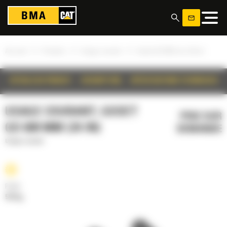
Panneau de gestion des cookies
»
»
»
Accueil
Produits
Usage courant
Godet GD 600 mm (24 in)
DÉTAILS DU PRODUIT
DESCRIPTION
SPÉCIFICATIONS TECHNIQUES
USAGE COURANT, GODET
PRIX SUR
GD 600 MM (24 IN)
DEMANDE
Usage courant
Poids
510 kg