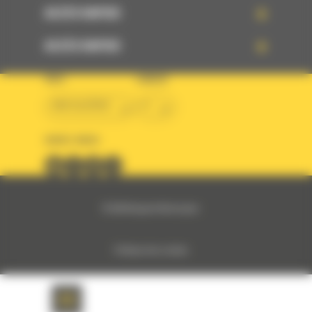
ACCÈS RAPIDE
ACCÈS RAPIDE
PAYS
LANGUE
BM ALGÉRIE
fr
SUIVEZ-NOUS
© 2024 Bergerat-Monnoyeur
Politique des cookies
Politique de protection des données