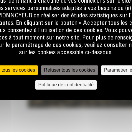
ous identifiant à chacune de vos connexions sur le site
s services personnalisés adaptés à vos besoins ou (ii
NOYEUR de réaliser des études statistiques sur l’
sque
nautes. En cliquant sur le bouton « Accepter tous les c
at, que
us consentez à l’utilisation de ces cookies. Vous pouv
er la
es à tout moment sur notre site. Pour plus de rense
ine.
 le paramétrage de ces cookies, veuillez consulter n
sur les cookies accessible ci-dessous.
 le flux
e talon
 pas, ce
 tous les cookies
Refuser tous les cookies
Paramétrer l
Politique de confidentialité
lors de
r
lobale
 forme