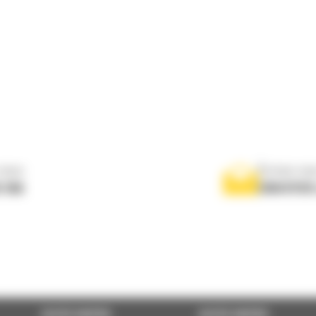
nous
Écrivez-no
 556
ENVOYER
ACCÈS RAPIDE
ACCÈS RAPIDE