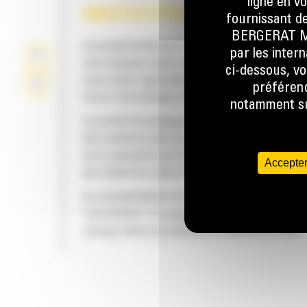
ligne en v
HAUTES PERFORMANCES
fournissant de
BERGERAT MON
La productivité est à son meilleur niveau lor
par les inter
vous équipez votre machine Cat d'un godet C
ci-dessous, vo
nous avons spécialement conçu pour optimis
préférenc
force d'arrachage et la puissance de la mach
notamment sur
Le profil d'enveloppe à rayon double améliore
des matières dans le godet. Le dégagement d
accru garantit que le fond du godet ne frotte
Accepter
qui réduit les coûts d'entretien.
La consommation de carburant est maximale 
l'excavation. Les godets Cat sont conçus pou
creuser dans les matériaux rapidement afin
d'améliorer l'efficacité de fonctionnement g
de votre machine.
FIABILITÉ ET LONGÉVITÉ
Chargez plus de matière plus rapidement. La