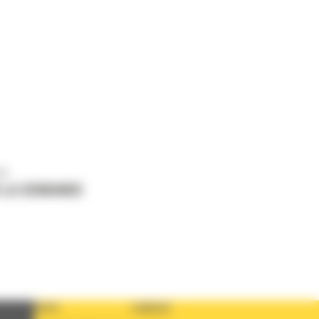
us
 LA DEMANDE
PAYS
LANGUE