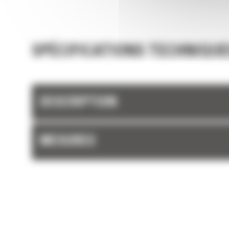
et les barres latérales du godet permettent 
rétention optimale des matériaux dans le god
chaque charge.
SPÉCIFICATIONS TECHNIQUE
DESCRIPTION
MESURES