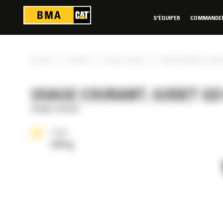
Panneau de gestion des cookies
S'ÉQUIPER
COMMANDER 
»
»
»
Accueil
Produits
Usage courant
Godet GD 600 mm (24 i
USAGE COURANT, GODET GD 6
Usage courant
Poids
329 kg