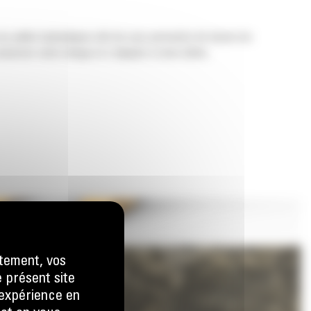
os pelles hydrauliques afin de vous permettre de tasser les
nserver votre charge et s'adapter à votre tâche.
tement, vos
e présent site
e expérience en