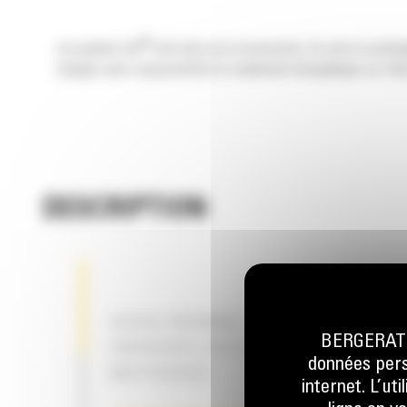
®
Les godets Cat
sont plus qu'un accessoire, ils sont un prolo
charges sans compromettre le rendement énergétique ou l'état
DESCRIPTION
USAGE NORMAL – POUR LE CHARG
BERGERAT M
UNIVERSEL OU LE DÉPLACEMENT D
données perso
MATÉRIAUX
internet. L’ut