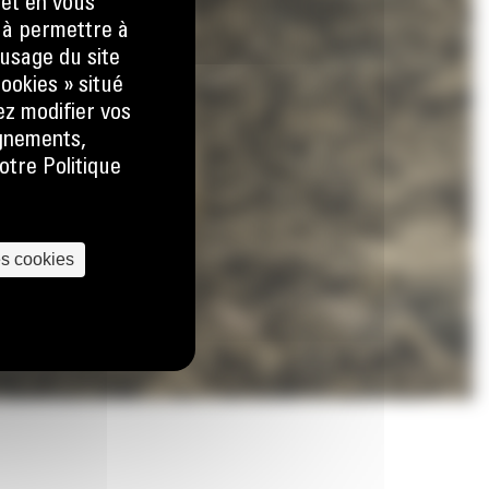
 et en vous
) à permettre à
usage du site
ookies » situé
ez modifier vos
ignements,
otre Politique
es cookies