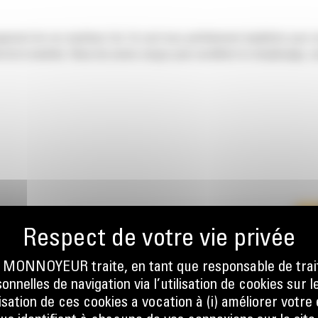
ngement de vos machines Cat. Ils sont tous parfaitement équilibrés pour n
 de la machine. Nous les avons conçus pour accélérer le remplissage, co
EMENT
ONNOYEUR traite, en tant que responsable de trai
E
nnelles de navigation via l’utilisation de cookies sur l
ilisation de ces cookies a vocation à (i) améliorer votr