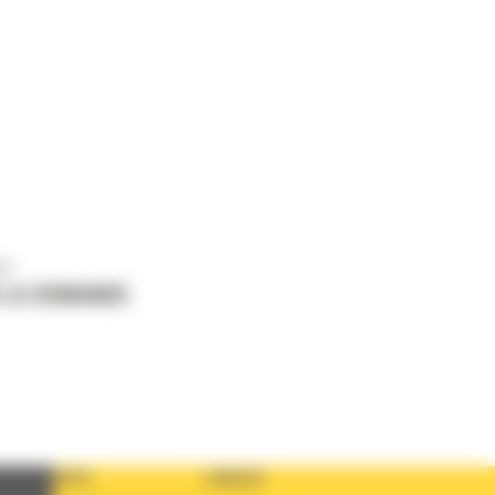
us
 LA DEMANDE
PAYS
LANGUE