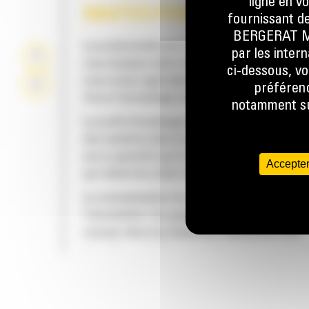
ligne en v
HAUTES PERFORMANCES
fournissant de
BERGERAT MON
La productivité est à son meilleur niveau lor
par les inter
vous équipez votre machine Cat d'un godet C
ci-dessous, vo
nous avons spécialement conçu pour optimis
préférenc
force d'arrachage et la puissance de la mach
notamment sur
Le profil d'enveloppe à rayon double améliore
des matières dans le godet. Le dégagement d
accru garantit que le fond du godet ne frotte
Accepter
qui réduit les coûts d'entretien.
La consommation de carburant est maximale 
l'excavation. Les godets Cat sont conçus pou
creuser dans les matériaux rapidement afin
d'améliorer l'efficacité de fonctionnement g
de votre machine.
FIABILITÉ ET LONGÉVITÉ
Chargez plus de matière plus rapidement. La