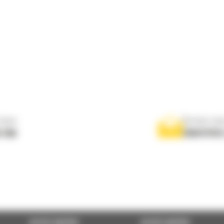
nous
Écrivez-no
 556
ENVOYER
ACCÈS RAPIDE
ACCÈS RAPIDE