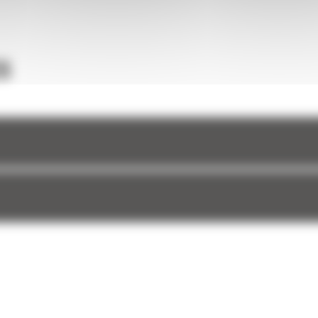
une
et à
S