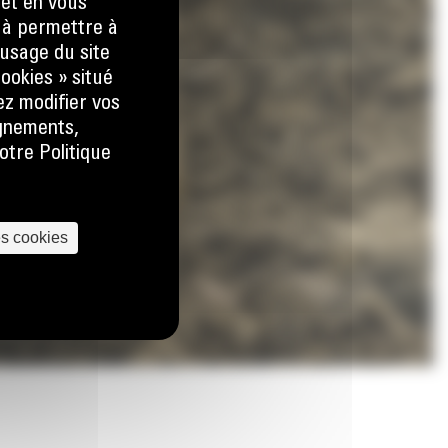
 et en vous
) à permettre à
usage du site
ookies » situé
ez modifier vos
ignements,
otre Politique
es cookies