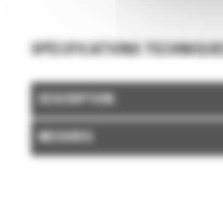
et les barres latérales du godet permettent 
rétention optimale des matériaux dans le god
chaque charge.
SPÉCIFICATIONS TECHNIQUE
DESCRIPTION
MESURES