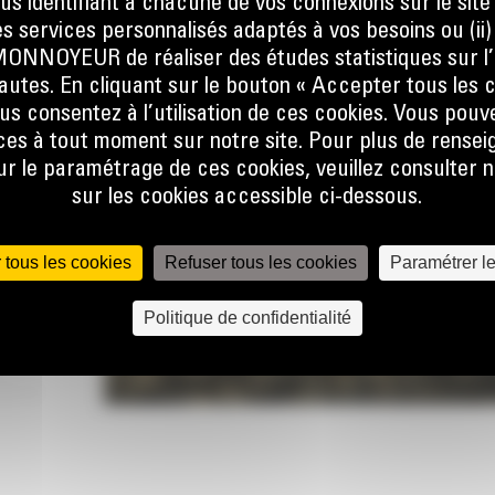
ous identifiant à chacune de vos connexions sur le site
s services personnalisés adaptés à vos besoins ou (ii
NOYEUR de réaliser des études statistiques sur l’
sque
nautes. En cliquant sur le bouton « Accepter tous les c
at, que
us consentez à l’utilisation de ces cookies. Vous pouv
er la
es à tout moment sur notre site. Pour plus de rense
ine.
 le paramétrage de ces cookies, veuillez consulter n
sur les cookies accessible ci-dessous.
 le flux
e talon
 pas, ce
 tous les cookies
Refuser tous les cookies
Paramétrer l
Politique de confidentialité
lors de
r
lobale
 forme