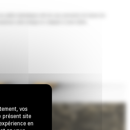
os pelles hydrauliques afin de vous permettre de tasser les
nserver votre charge et s'adapter à votre tâche.
tement, vos
e présent site
e expérience en