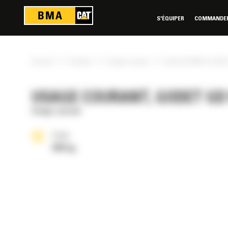
Panneau de gestion des cookies
S'ÉQUIPER
COMMANDER 
»
»
»
Accueil
Produits
Usage courant
Godet GD 900 mm (36 i
USAGE COURANT, GODET GD 9
Usage courant
Poids
506 kg