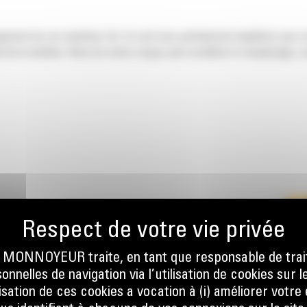
ngement de vos machines Cat. Ils sont tous parfaitement équilibrés pour n
 de la machine. Nous les avons conçus pour accélérer le remplissage, co
EMENT
ONNOYEUR traite, en tant que responsable de trai
E
nnelles de navigation via l’utilisation de cookies sur l
ilisation de ces cookies a vocation à (i) améliorer votr