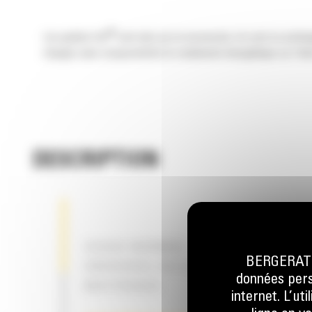
®
Les godets Cat
sont plus qu'un accessoire, ils sont un prolo
charges sans compromettre le rendement énergétique ou l'état
DESCRIPTION
USAGE NORMAL – POUR LE CHARG
BERGERAT M
UNIVERSEL OU LE DÉPLACEMENT D
données perso
MATÉRIAUX
internet. L’ut