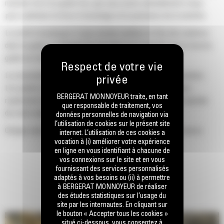
machine Cat d'un godet Cat, que nous avons spécialement conçu
pour optimiser la force d'arrachage et la puissance de la machine.
Le profil d'enveloppe à rayon double améliore le flux des matières
dans le godet. Le dégagement de talon accru garantit que le fond du
godet ne frotte pas, ce qui réduit les coûts d'entretien.
La consommation de carburant est maximale lors de l'excavation.
Les godets Cat sont conçus pour creuser dans les matériaux
BERGERAT MONNOYEUR traite, en tant
rapidement afin d'améliorer l'efficacité de fonctionnement globale
que responsable de traitement, vos
de votre machine.
données personnelles de navigation via
l’utilisation de cookies sur le présent site
Chargez plus de matière plus rapidement. La forme et les barres
internet. L’utilisation de ces cookies a
vocation à (i) améliorer votre expérience
latérales du godet permettent une rétention optimale des matériaux
en ligne en vous identifiant à chacune de
dans le godet à chaque charge.
vos connexions sur le site et en vous
fournissant des services personnalisés
adaptés à vos besoins ou (ii) à permettre
à BERGERAT MONNOYEUR de réaliser
des études statistiques sur l’usage du
site par les internautes. En cliquant sur
le bouton « Accepter tous les cookies »
situé ci-dessous, vous consentez à