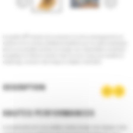
®
Les godets Cat
sont plus qu'un accessoire, ils sont un prolongement de vos
machines Cat. Ils sont tous parfaitement équilibrés pour nos pelles hydrauliques
afin de vous permettre de tasser les charges sans compromettre le rendement
énergétique ou l'état de la machine. Nous les avons conçus pour accélérer le
remplissage, conserver votre charge et s'adapter à votre tâche.
DESCRIPTION
HAUTES PERFORMANCES
La productivité est à son meilleur niveau lorsque vous équipez votre