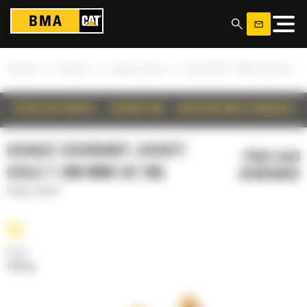
Panneau de gestion des cookies
»
»
»
Accueil
Produits
Usage courant
Godet GDLE 1 200 mm (47 in)
DÉTAILS DU PRODUIT
DESCRIPTION
SPÉCIFICATIONS TECHNIQUES
USAGE COURANT, GODET
PRIX SUR
GDLE 1 200 MM (47 IN)
DEMANDE
Usage courant
Poids
1033 kg