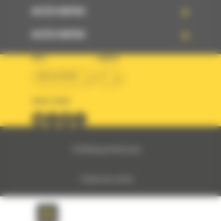
ACCÈS RAPIDE
ACCÈS RAPIDE
PAYS
LANGUE
BM ALGÉRIE
fr
SUIVEZ-NOUS
© 2024 Bergerat-Monnoyeur
Politique des cookies
Politique de protection des données