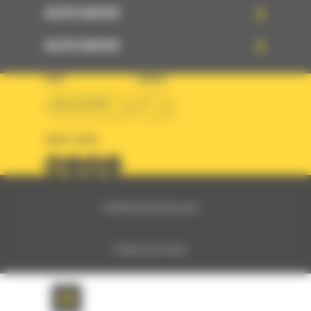
ACCÈS RAPIDE
ACCÈS RAPIDE
PAYS
LANGUE
BM ALGÉRIE
fr
SUIVEZ-NOUS
© 2024 Bergerat-Monnoyeur
Politique des cookies
Politique de protection des données