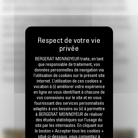
machine Cat d'un godet Cat, que nous avons spécialement conçu
pour optimiser la force d'arrachage et la puissance de la machine.
Le profil d'enveloppe à rayon double améliore le flux des matières
dans le godet. Le dégagement de talon accru garantit que le fond du
godet ne frotte pas, ce qui réduit les coûts d'entretien.
La consommation de carburant est maximale lors de l'excavation.
Les godets Cat sont conçus pour creuser dans les matériaux
BERGERAT MONNOYEUR traite, en tant
rapidement afin d'améliorer l'efficacité de fonctionnement globale
que responsable de traitement, vos
de votre machine.
données personnelles de navigation via
l’utilisation de cookies sur le présent site
Chargez plus de matière plus rapidement. La forme et les barres
internet. L’utilisation de ces cookies a
latérales du godet permettent une rétention optimale des matériaux
vocation à (i) améliorer votre expérience
en ligne en vous identifiant à chacune de
dans le godet à chaque charge.
vos connexions sur le site et en vous
fournissant des services personnalisés
adaptés à vos besoins ou (ii) à permettre
à BERGERAT MONNOYEUR de réaliser
des études statistiques sur l’usage du
site par les internautes. En cliquant sur
le bouton « Accepter tous les cookies »
situé ci-dessous, vous consentez à