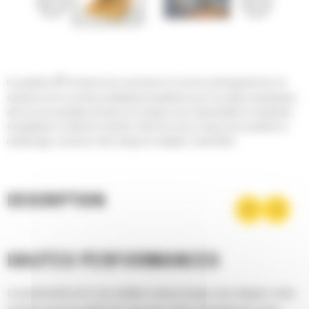
®
Les godets Cat
sont plus qu'un accessoire, ils sont un prolongement de vos
machines Cat. Ils sont tous parfaitement équilibrés pour nos pelles hydrauliques
afin de vous permettre de tasser les charges sans compromettre le rendement
énergétique ou l'état de la machine. Nous les avons conçus pour accélérer le
remplissage, conserver votre charge et s'adapter à votre tâche.
DESCRIPTION
HAUTES PERFORMANCES
La productivité est à son meilleur niveau lorsque vous équipez votre