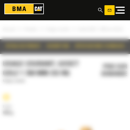
Panneau de gestion des cookies
»
»
»
Accueil
Produits
Usage courant
Godet GDLE 1 350 mm (53 in)
DÉTAILS DU PRODUIT
DESCRIPTION
SPÉCIFICATIONS TECHNIQUES
USAGE COURANT, GODET
PRIX SUR
GDLE 1 350 MM (53 IN)
DEMANDE
Usage courant
Poids
989 kg