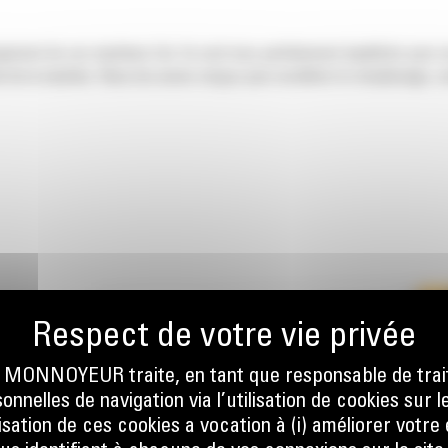
ngement de vos machines Cat. Ils sont tous parfaitement équilibrés pour n
 de la machine. Nous les avons conçus pour accélérer le remplissage, co
EMENT
ONNOYEUR traite, en tant que responsable de trai
E
nnelles de navigation via l’utilisation de cookies sur l
ilisation de ces cookies a vocation à (i) améliorer votr