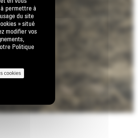
 et en vous
) à permettre à
usage du site
ookies » situé
ez modifier vos
ignements,
otre Politique
es cookies