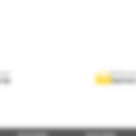
nous
Écrivez-no
 556
ENVOYER
ACCÈS RAPIDE
ACCÈS RAPIDE