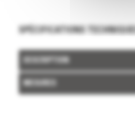
et les barres latérales du godet permettent 
rétention optimale des matériaux dans le god
chaque charge.
SPÉCIFICATIONS TECHNIQUE
DESCRIPTION
MESURES