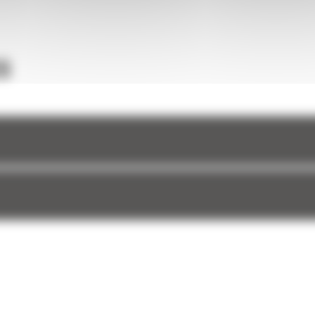
une
et à
S