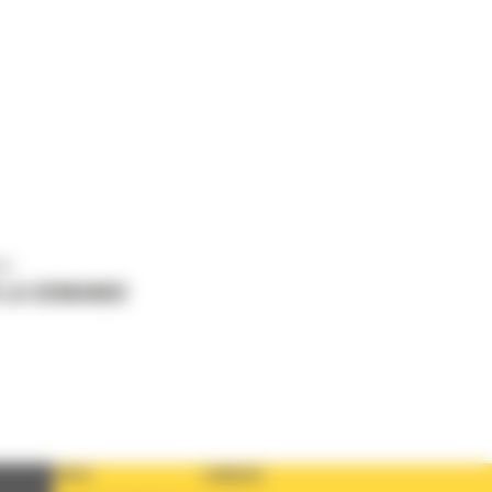
us
 LA DEMANDE
PAYS
LANGUE