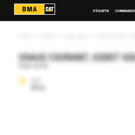
Panneau de gestion des cookies
S'ÉQUIPER
COMMANDER 
»
»
»
Accueil
Produits
Usage courant
Godet GDLE 650 mm (25
USAGE COURANT, GODET GDLE
Usage courant
Poids
602 kg