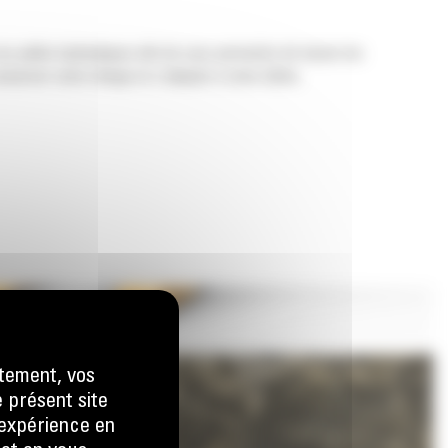
os pelles hydrauliques afin de vous permettre de tasser les
nserver votre charge et s'adapter à votre tâche.
tement, vos
e présent site
e expérience en