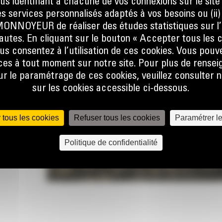
ous identifiant à chacune de vos connexions sur le site
s services personnalisés adaptés à vos besoins ou (ii
NOYEUR de réaliser des études statistiques sur l’
sque
nautes. En cliquant sur le bouton « Accepter tous les c
at, que
us consentez à l’utilisation de ces cookies. Vous pouv
er la
es à tout moment sur notre site. Pour plus de rense
ine.
 le paramétrage de ces cookies, veuillez consulter n
sur les cookies accessible ci-dessous.
 le flux
e talon
 pas, ce
 tous les cookies
Refuser tous les cookies
Paramétrer l
Politique de confidentialité
lors de
r
lobale
 forme