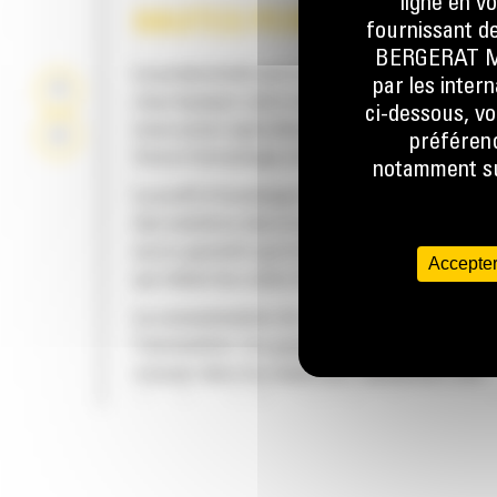
ligne en v
HAUTES PERFORMANCES
fournissant de
BERGERAT MON
La productivité est à son meilleur niveau lor
par les inter
vous équipez votre machine Cat d'un godet C
ci-dessous, vo
nous avons spécialement conçu pour optimis
préférenc
force d'arrachage et la puissance de la mach
notamment sur
Le profil d'enveloppe à rayon double améliore
des matières dans le godet. Le dégagement d
accru garantit que le fond du godet ne frotte
Accepter
qui réduit les coûts d'entretien.
La consommation de carburant est maximale 
l'excavation. Les godets Cat sont conçus pou
creuser dans les matériaux rapidement afin
d'améliorer l'efficacité de fonctionnement g
de votre machine.
FIABILITÉ ET LONGÉVITÉ
Chargez plus de matière plus rapidement. La