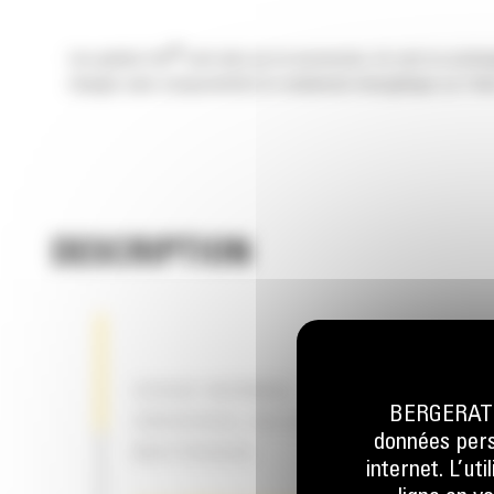
®
Les godets Cat
sont plus qu'un accessoire, ils sont un prolo
charges sans compromettre le rendement énergétique ou l'état
DESCRIPTION
USAGE NORMAL – POUR LE CHARG
BERGERAT M
UNIVERSEL OU LE DÉPLACEMENT D
données perso
MATÉRIAUX
internet. L’ut