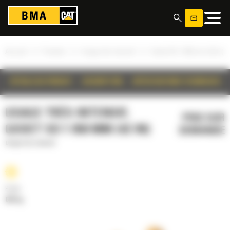
Panneau de gestion des cookies
»
»
»
Accueil
Produits
Usage très intensif
Godet SD 1 050 mm (42 in)
DÉTAILS DU PRODUIT
DESCRIPTION
SPÉCIFICATIONS TECHNIQUES
USAGE TRÈS INTENSIF,
PRIX SUR
GODET SD 1 050 MM (42 IN)
DEMANDE
Usage très intensif
Poids
663 kg