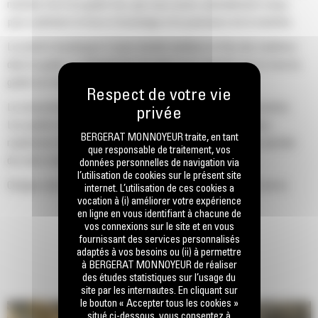
machine Cat d'un godet Cat, que nous avons spécialement conçu
pour optimiser la force d'arrachage et la puissance de la machine.
Le profil d'enveloppe à rayon double améliore le flux des matières
dans le godet. Le dégagement de talon accru garantit que le fond du
godet ne frotte pas, ce qui réduit les coûts d'entretien.
La consommation de carburant est maximale lors de l'excavation.
Les godets Cat sont conçus pour creuser dans les matériaux
BERGERAT MONNOYEUR traite, en tant
rapidement afin d'améliorer l'efficacité de fonctionnement globale
que responsable de traitement, vos
de votre machine.
données personnelles de navigation via
l’utilisation de cookies sur le présent site
Chargez plus de matière plus rapidement. La forme et les barres
internet. L’utilisation de ces cookies a
vocation à (i) améliorer votre expérience
latérales du godet permettent une rétention optimale des matériaux
en ligne en vous identifiant à chacune de
dans le godet à chaque charge.
vos connexions sur le site et en vous
fournissant des services personnalisés
adaptés à vos besoins ou (ii) à permettre
à BERGERAT MONNOYEUR de réaliser
des études statistiques sur l’usage du
site par les internautes. En cliquant sur
le bouton « Accepter tous les cookies »
situé ci-dessous, vous consentez à