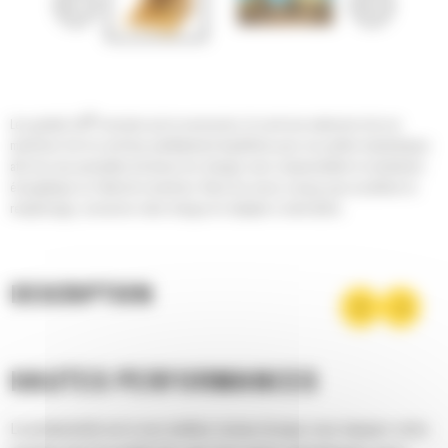
®
Les godets Cat
sont plus qu'un accessoire, ils sont une extension de vos
machines Cat. Ils sont tous parfaitement équilibrés pour nos pelles hydrauliques
afin de vous permettre de tasser les charges sans compromettre le rendement
énergétique ou l'état de la machine. Nous les avons conçus pour accélérer le
remplissage, conserver votre charge et s'adapter à votre tâche.
DESCRIPTION
HAUTES PERFORMANCES
La productivité est à son meilleur niveau lorsque vous équipez votre