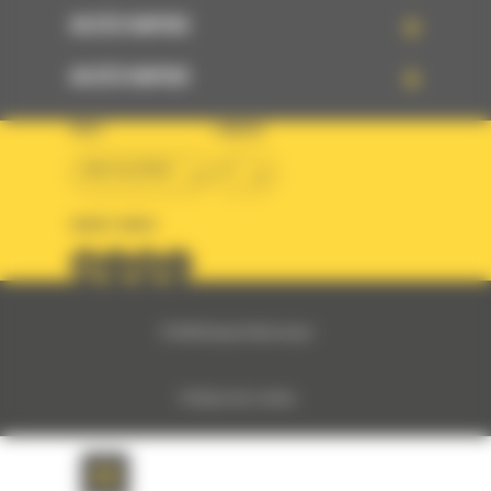
ACCÈS RAPIDE
ACCÈS RAPIDE
PAYS
LANGUE
BM ALGÉRIE
fr
SUIVEZ-NOUS
© 2024 Bergerat-Monnoyeur
Politique des cookies
Politique de protection des données