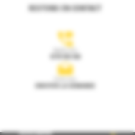
RESTONS EN CONTACT
Appelez-nous
0770 555 556
Écrivez-nous
ENVOYER LA DEMANDE
ACCÈS RAPIDE