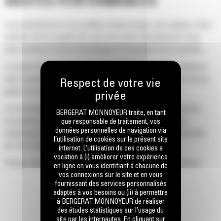
HAUTES PERFORMANCES
La productivité est à son meilleur niveau lorsque vous équipez votre
machine Cat d'un godet Cat, que nous avons spécialement conçu
pour optimiser la force d'arrachage et la puissance de la machine.
Le profil d'enveloppe à rayon double améliore le flux des matières
dans le godet. Le dégagement de talon accru garantit que le fond du
godet ne frotte pas, ce qui réduit les coûts d'entretien.
La consommation de carburant est maximale lors de l'excavation.
BERGERAT MONNOYEUR traite, en tant
Les godets Cat sont conçus pour creuser dans les matériaux
que responsable de traitement, vos
données personnelles de navigation via
rapidement afin d'améliorer l'efficacité de fonctionnement globale
l’utilisation de cookies sur le présent site
de votre machine.
internet. L’utilisation de ces cookies a
vocation à (i) améliorer votre expérience
Chargez plus de matière plus rapidement. La forme et les barres
en ligne en vous identifiant à chacune de
vos connexions sur le site et en vous
latérales du godet permettent une rétention optimale des matériaux
fournissant des services personnalisés
dans le godet à chaque charge.
adaptés à vos besoins ou (ii) à permettre
à BERGERAT MONNOYEUR de réaliser
des études statistiques sur l’usage du
site par les internautes. En cliquant sur