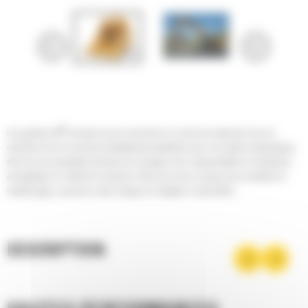
®
Les godets Cat
sont plus qu'un accessoire, ils sont une extension de vos
machines Cat. Ils sont tous parfaitement équilibrés pour nos pelles hydrauliques
afin de vous permettre de tasser les charges sans compromettre le rendement
énergétique ou l'état de la machine. Nous les avons conçus pour accélérer le
remplissage, conserver votre charge et s'adapter à votre tâche.
DESCRIPTION