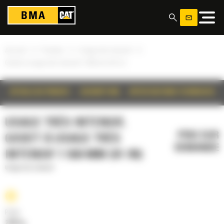
Panneau de gestion des cookies
»
»
»
Accueil
Produits
Usage très intensif
Godet à usage très intensif 1 550 mm (61 in)
DÉTAILS DU PRODUIT
DESCRIPTION
SPÉCIFICATIONS TECHNIQUES
USAGE TRÈS INTENSIF,
PRIX SUR
GODET À USAGE TRÈS
DEMANDE
INTENSIF 1 550 MM (61 IN)
Usage très intensif
Poids
2246 kg