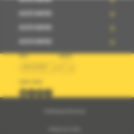
ACCÈS RAPIDE
ACCÈS RAPIDE
ACCÈS RAPIDE
PAYS
LANGUE
BM ALGÉRIE
fr
SUIVEZ-NOUS
© 2024 Bergerat-Monnoyeur
Politique des cookies