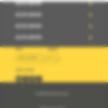
ACCÈS RAPIDE
ACCÈS RAPIDE
ACCÈS RAPIDE
ACCÈS RAPIDE
PAYS
LANGUE
BM ALGÉRIE
fr
SUIVEZ-NOUS
© 2024 Bergerat-Monnoyeur