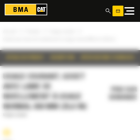
Panneau de gestion des cookies
»
»
»
Accueil
Produits
Usage courant
Godet avec lame de nivellement à usage normal 650 mm (25,6 in)
DÉTAILS DU PRODUIT
DESCRIPTION
SPÉCIFICATIONS TECHNIQUES
USAGE COURANT, GODET
AVEC LAME DE
PRIX SUR
NIVELLEMENT À USAGE
DEMANDE
NORMAL 650 MM (25,6 IN)
Usage courant