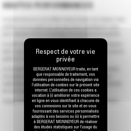
HAUTES PERFORMANCES
La productivité est à son meilleur niveau lorsque vous équipez votre
machine Cat d'un godet Cat, que nous avons spécialement conçu
pour optimiser la force d'arrachage et la puissance de la machine.
Le profil d'enveloppe à rayon double améliore le flux des matières
dans le godet. Le dégagement de talon accru garantit que le fond du
godet ne frotte pas, ce qui réduit les coûts d'entretien.
La consommation de carburant est maximale lors de l'excavation.
BERGERAT MONNOYEUR traite, en tant
que responsable de traitement, vos
Les godets Cat sont conçus pour creuser dans les matériaux
données personnelles de navigation via
rapidement afin d'améliorer l'efficacité de fonctionnement globale
l’utilisation de cookies sur le présent site
internet. L’utilisation de ces cookies a
de votre machine.
vocation à (i) améliorer votre expérience
en ligne en vous identifiant à chacune de
Chargez plus de matière plus rapidement. La forme et les barres
vos connexions sur le site et en vous
latérales du godet permettent une rétention optimale des matériaux
fournissant des services personnalisés
dans le godet à chaque charge.
adaptés à vos besoins ou (ii) à permettre
à BERGERAT MONNOYEUR de réaliser
des études statistiques sur l’usage du