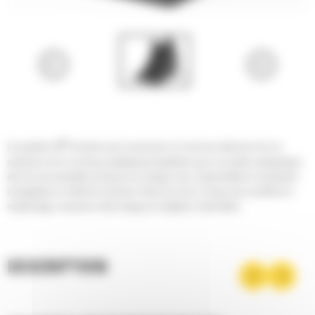
®
Les godets Cat
sont plus qu'un accessoire, ils sont une extension de vos
machines Cat. Ils sont tous parfaitement équilibrés pour nos pelles hydrauliques
afin de vous permettre de tasser les charges sans compromettre le rendement
énergétique ou l'état de la machine. Nous les avons conçus pour accélérer le
remplissage, conserver votre charge et s'adapter à votre tâche.
DESCRIPTION