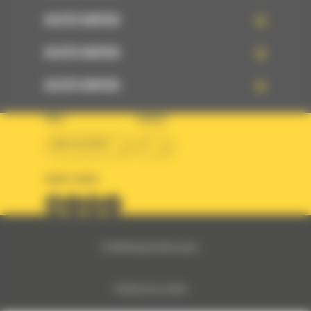
ACCÈS RAPIDE
ACCÈS RAPIDE
ACCÈS RAPIDE
PAYS
LANGUE
BM ALGÉRIE
fr
SUIVEZ-NOUS
© 2024 Bergerat-Monnoyeur
Politique des cookies