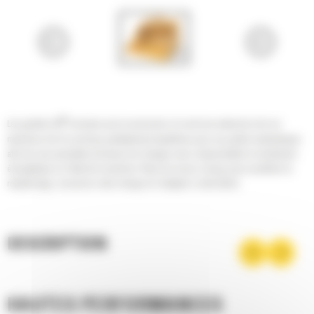
®
Les godets Cat
sont plus qu'un accessoire, ils sont une extension de vos
machines Cat. Ils sont tous parfaitement équilibrés pour nos pelles hydrauliques
afin de vous permettre de tasser les charges sans compromettre le rendement
énergétique ou l'état de la machine. Nous les avons conçus pour accélérer le
remplissage, conserver votre charge et s'adapter à votre tâche.
DESCRIPTION
HAUTES PERFORMANCES