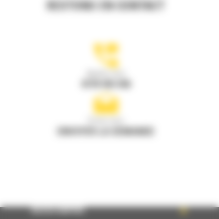
RESTONS EN CONTACT
Appelez-nous
0770 555 556
Écrivez-nous
ENVOYER LA DEMANDE
ACCÈS RAPIDE