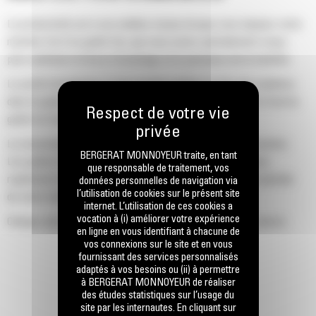
La productivité est à son meilleur niveau lorsque vous équipez votre
machine Cat d'un godet Cat, que nous avons spécialement conçu
pour optimiser la force d'arrachage et la puissance de la machine.
Le profil d'enveloppe à rayon double améliore le flux des matières
dans le godet. Le dégagement de talon accru garantit que le fond du
godet ne frotte pas, ce qui réduit les coûts d'entretien.
La consommation de carburant est maximale lors de l'excavation.
BERGERAT MONNOYEUR traite, en tant
Les godets Cat sont conçus pour creuser dans les matériaux
que responsable de traitement, vos
rapidement afin d'améliorer l'efficacité de fonctionnement globale
données personnelles de navigation via
l’utilisation de cookies sur le présent site
de votre machine.
internet. L’utilisation de ces cookies a
vocation à (i) améliorer votre expérience
Chargez plus de matière plus rapidement. La forme et les barres
en ligne en vous identifiant à chacune de
latérales du godet permettent une rétention optimale des matériaux
vos connexions sur le site et en vous
dans le godet à chaque charge.
fournissant des services personnalisés
adaptés à vos besoins ou (ii) à permettre
à BERGERAT MONNOYEUR de réaliser
des études statistiques sur l’usage du
site par les internautes. En cliquant sur