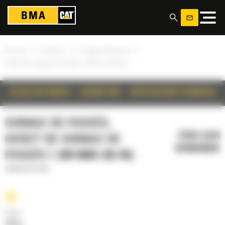
Panneau de gestion des cookies
»
»
»
Accueil
Produits
Curage de fossés
Godet de curage de fossés 1 200 mm (48 in)
DÉTAILS DU PRODUIT
DESCRIPTION
SPÉCIFICATIONS TECHNIQUES
CURAGE DE FOSSÉS,
PRIX SUR
GODET DE CURAGE DE
DEMANDE
FOSSÉS 1 200 MM (48 IN)
Curage de fossés
Poids
326 kg