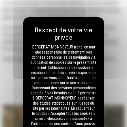
Le profil d'enveloppe à rayon double améliore le flux des matières
dans le godet. Le dégagement de talon accru garantit que le fond du
godet ne frotte pas, ce qui réduit les coûts d'entretien.
La consommation de carburant est maximale lors de l'excavation.
Les godets Cat sont conçus pour creuser dans les matériaux
rapidement afin d'améliorer l'efficacité de fonctionnement globale
BERGERAT MONNOYEUR traite, en tant
de votre machine.
que responsable de traitement, vos
données personnelles de navigation via
Chargez plus de matière plus rapidement. La forme et les barres
l’utilisation de cookies sur le présent site
latérales du godet permettent une rétention optimale des matériaux
internet. L’utilisation de ces cookies a
dans le godet à chaque charge.
vocation à (i) améliorer votre expérience
en ligne en vous identifiant à chacune de
vos connexions sur le site et en vous
fournissant des services personnalisés
adaptés à vos besoins ou (ii) à permettre
à BERGERAT MONNOYEUR de réaliser
des études statistiques sur l’usage du
site par les internautes. En cliquant sur
le bouton « Accepter tous les cookies »
situé ci-dessous, vous consentez à
l’utilisation de ces cookies. Vous pouvez