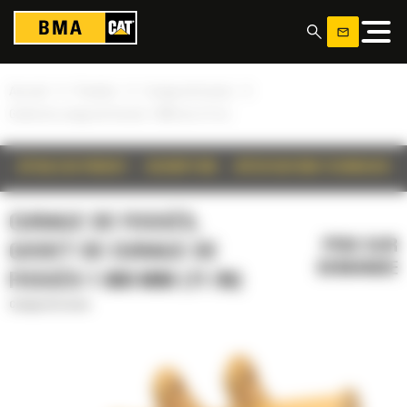
Panneau de gestion des cookies
»
»
»
Accueil
Produits
Curage de fossés
Godet de curage de fossés 1 800 mm (71 in)
DÉTAILS DU PRODUIT
DESCRIPTION
SPÉCIFICATIONS TECHNIQUES
CURAGE DE FOSSÉS,
PRIX SUR
GODET DE CURAGE DE
DEMANDE
FOSSÉS 1 800 MM (71 IN)
Curage de fossés