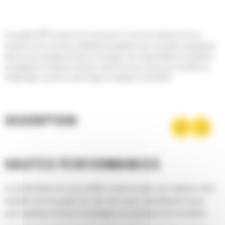
®
Les godets Cat
sont plus qu'un accessoire, ils sont une extension de vos
machines Cat. Ils sont tous parfaitement équilibrés pour nos pelles hydrauliques
afin de vous permettre de tasser les charges sans compromettre le rendement
énergétique ou l'état de la machine. Nous les avons conçus pour accélérer le
remplissage, conserver votre charge et s'adapter à votre tâche.
DESCRIPTION
HAUTES PERFORMANCES
La productivité est à son meilleur niveau lorsque vous équipez votre
machine Cat d'un godet Cat, que nous avons spécialement conçu
pour optimiser la force d'arrachage et la puissance de la machine.