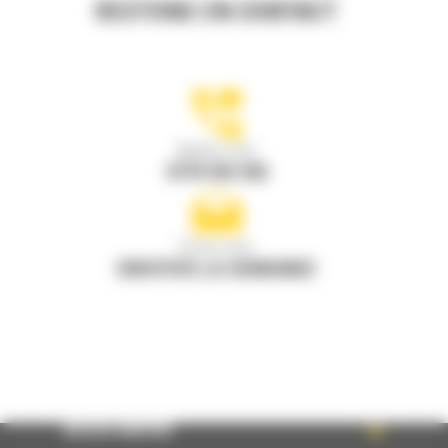
RESTONS EN CONTACT
Appelez-nous
0770 555 556
Écrivez-nous
ENVOYER LA DEMANDE
ACCÈS RAPIDE