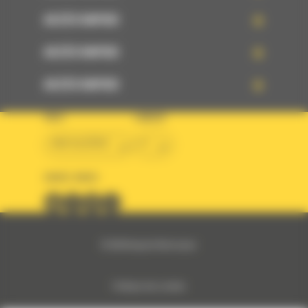
ACCÈS RAPIDE
ACCÈS RAPIDE
ACCÈS RAPIDE
PAYS
LANGUE
BM ALGÉRIE
fr
SUIVEZ-NOUS
© 2024 Bergerat-Monnoyeur
Politique des cookies