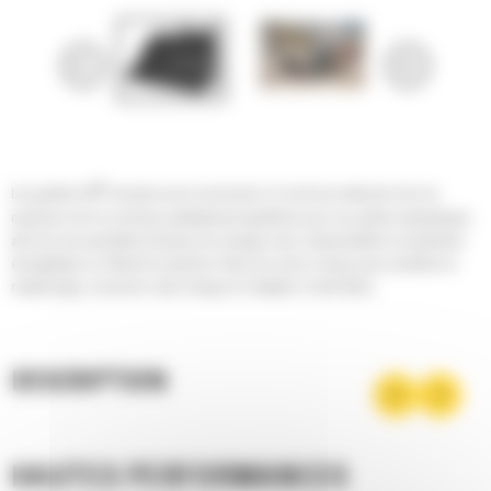
®
Les godets Cat
sont plus qu'un accessoire, ils sont une extension de vos
machines Cat. Ils sont tous parfaitement équilibrés pour nos pelles hydrauliques
afin de vous permettre de tasser les charges sans compromettre le rendement
énergétique ou l'état de la machine. Nous les avons conçus pour accélérer le
remplissage, conserver votre charge et s'adapter à votre tâche.
DESCRIPTION
HAUTES PERFORMANCES