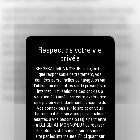
La productivité est à son meilleur niveau lorsque vous équipez votre
machine Cat d'un godet Cat, que nous avons spécialement conçu
pour optimiser la force d'arrachage et la puissance de la machine.
Le profil d'enveloppe à rayon double améliore le flux des matières
dans le godet. Le dégagement de talon accru garantit que le fond du
godet ne frotte pas, ce qui réduit les coûts d'entretien.
La consommation de carburant est maximale lors de l'excavation.
BERGERAT MONNOYEUR traite, en tant
Les godets Cat sont conçus pour creuser dans les matériaux
que responsable de traitement, vos
rapidement afin d'améliorer l'efficacité de fonctionnement globale
données personnelles de navigation via
l’utilisation de cookies sur le présent site
de votre machine.
internet. L’utilisation de ces cookies a
vocation à (i) améliorer votre expérience
Chargez plus de matière plus rapidement. La forme et les barres
en ligne en vous identifiant à chacune de
latérales du godet permettent une rétention optimale des matériaux
vos connexions sur le site et en vous
dans le godet à chaque charge.
fournissant des services personnalisés
adaptés à vos besoins ou (ii) à permettre
à BERGERAT MONNOYEUR de réaliser
des études statistiques sur l’usage du
site par les internautes. En cliquant sur