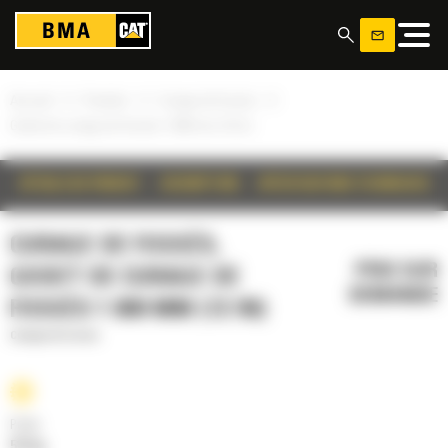
Panneau de gestion des cookies
»
»
»
Accueil
Produits
Curage de fossés
Godet de curage de fossés 1 800 mm (72 in)
DÉTAILS DU PRODUIT
DESCRIPTION
SPÉCIFICATIONS TECHNIQUES
CURAGE DE FOSSÉS,
PRIX SUR
GODET DE CURAGE DE
DEMANDE
FOSSÉS 1 800 MM (72 IN)
Curage de fossés
Poids
512 kg