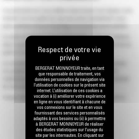
La productivité est à son meilleur niveau lorsque vous équipez votre
machine Cat d'un godet Cat, que nous avons spécialement conçu
pour optimiser la force d'arrachage et la puissance de la machine.
Le profil d'enveloppe à rayon double améliore le flux des matières
dans le godet. Le dégagement de talon accru garantit que le fond du
godet ne frotte pas, ce qui réduit les coûts d'entretien.
La consommation de carburant est maximale lors de l'excavation.
BERGERAT MONNOYEUR traite, en tant
Les godets Cat sont conçus pour creuser dans les matériaux
que responsable de traitement, vos
rapidement afin d'améliorer l'efficacité de fonctionnement globale
données personnelles de navigation via
l’utilisation de cookies sur le présent site
de votre machine.
internet. L’utilisation de ces cookies a
vocation à (i) améliorer votre expérience
Chargez plus de matière plus rapidement. La forme et les barres
en ligne en vous identifiant à chacune de
latérales du godet permettent une rétention optimale des matériaux
vos connexions sur le site et en vous
dans le godet à chaque charge.
fournissant des services personnalisés
adaptés à vos besoins ou (ii) à permettre
à BERGERAT MONNOYEUR de réaliser
des études statistiques sur l’usage du
site par les internautes. En cliquant sur