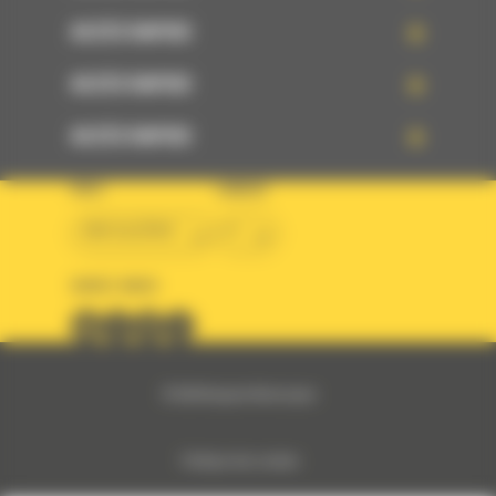
ACCÈS RAPIDE
ACCÈS RAPIDE
ACCÈS RAPIDE
PAYS
LANGUE
BM ALGÉRIE
fr
SUIVEZ-NOUS
© 2024 Bergerat-Monnoyeur
Politique des cookies