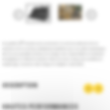
®
Les godets Cat
sont plus qu'un accessoire, ils sont une extension de vos
machines Cat. Ils sont tous parfaitement équilibrés pour nos pelles hydrauliques
afin de vous permettre de tasser les charges sans compromettre le rendement
énergétique ou l'état de la machine. Nous les avons conçus pour accélérer le
remplissage, conserver votre charge et s'adapter à votre tâche.
DESCRIPTION
HAUTES PERFORMANCES