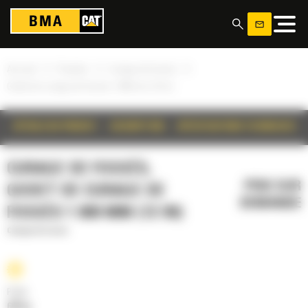
Panneau de gestion des cookies
»
»
»
Accueil
Produits
Curage de fossés
Godet de curage de fossés 1 800 mm (72 in)
DÉTAILS DU PRODUIT
DESCRIPTION
SPÉCIFICATIONS TECHNIQUES
CURAGE DE FOSSÉS,
PRIX SUR
GODET DE CURAGE DE
DEMANDE
FOSSÉS 1 800 MM (72 IN)
Curage de fossés
Poids
660 kg