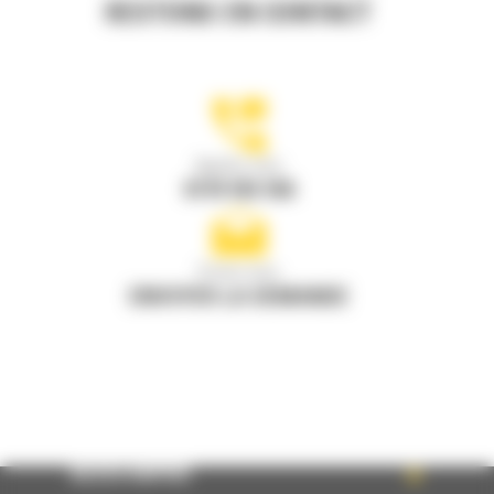
RESTONS EN CONTACT
Appelez-nous
0770 555 556
Écrivez-nous
ENVOYER LA DEMANDE
ACCÈS RAPIDE