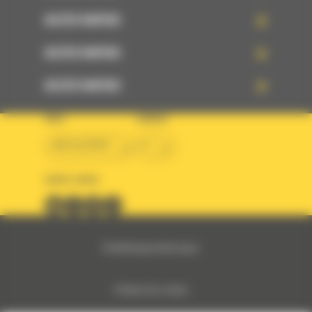
ACCÈS RAPIDE
ACCÈS RAPIDE
ACCÈS RAPIDE
PAYS
LANGUE
BM ALGÉRIE
fr
SUIVEZ-NOUS
© 2024 Bergerat-Monnoyeur
Politique des cookies