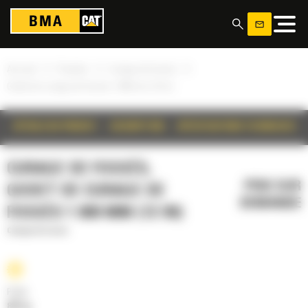
Panneau de gestion des cookies
»
»
»
Accueil
Produits
Curage de fossés
Godet de curage de fossés 1 800 mm (72 in)
DÉTAILS DU PRODUIT
DESCRIPTION
SPÉCIFICATIONS TECHNIQUES
CURAGE DE FOSSÉS,
PRIX SUR
GODET DE CURAGE DE
DEMANDE
FOSSÉS 1 800 MM (72 IN)
Curage de fossés
Poids
887 kg