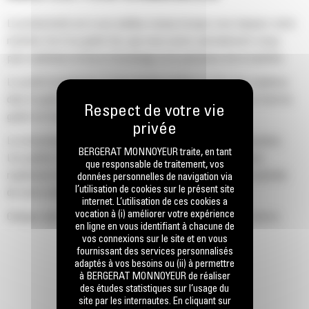
La productivité est à son meilleur niveau lorsque vous équipez votre
machine Cat d'un godet Cat, que nous avons spécialement conçu
pour optimiser la force d'arrachage et la puissance de la machine.
Le profil d'enveloppe à rayon double améliore le flux des matières
dans le godet. Le dégagement de talon accru garantit que le fond du
godet ne frotte pas, ce qui réduit les coûts d'entretien.
La consommation de carburant est maximale lors de l'excavation.
BERGERAT MONNOYEUR traite, en tant
Les godets Cat sont conçus pour creuser dans les matériaux
que responsable de traitement, vos
rapidement afin d'améliorer l'efficacité de fonctionnement globale
données personnelles de navigation via
l’utilisation de cookies sur le présent site
de votre machine.
internet. L’utilisation de ces cookies a
vocation à (i) améliorer votre expérience
Chargez plus de matière plus rapidement. La forme et les barres
en ligne en vous identifiant à chacune de
latérales du godet permettent une rétention optimale des matériaux
vos connexions sur le site et en vous
dans le godet à chaque charge.
fournissant des services personnalisés
adaptés à vos besoins ou (ii) à permettre
à BERGERAT MONNOYEUR de réaliser
des études statistiques sur l’usage du
site par les internautes. En cliquant sur