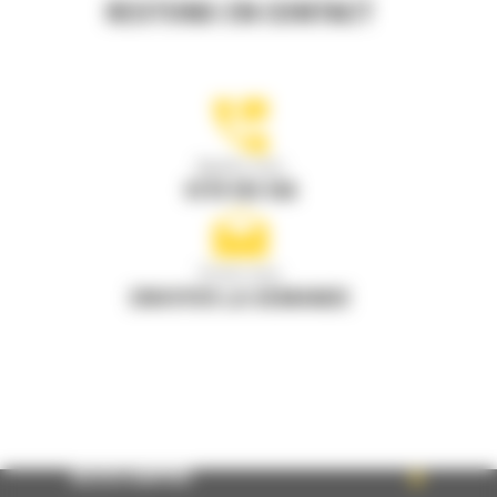
RESTONS EN CONTACT
Appelez-nous
0770 555 556
Écrivez-nous
ENVOYER LA DEMANDE
ACCÈS RAPIDE