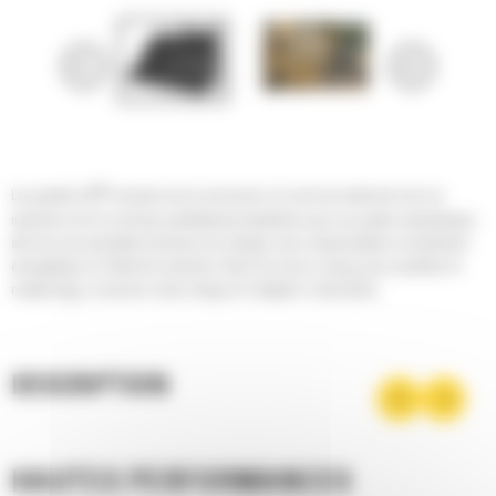
®
Les godets Cat
sont plus qu'un accessoire, ils sont une extension de vos
machines Cat. Ils sont tous parfaitement équilibrés pour nos pelles hydrauliques
afin de vous permettre de tasser les charges sans compromettre le rendement
énergétique ou l'état de la machine. Nous les avons conçus pour accélérer le
remplissage, conserver votre charge et s'adapter à votre tâche.
DESCRIPTION
HAUTES PERFORMANCES